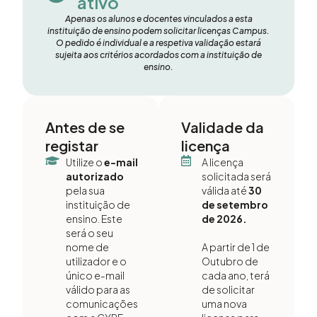
ativo
Apenas os alunos e docentes vinculados a esta
instituição de ensino podem solicitar licenças Campus.
O pedido é individual e a respetiva validação estará
sujeita aos critérios acordados com a instituição de
ensino.
Antes de se
Validade da
registar
licença
Utilize o
e-mail
A licença
autorizado
solicitada será
pela sua
válida até
30
instituição de
de setembro
ensino. Este
de 2026.
será o seu
nome de
A partir de 1 de
utilizador e o
Outubro de
único e-mail
cada ano, terá
válido para as
de solicitar
comunicações
uma nova