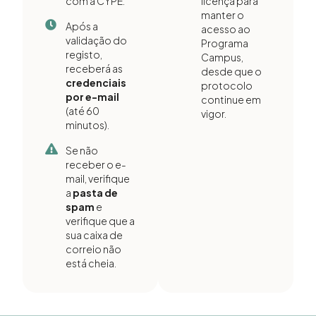
com a CYPE.
licença para
manter o
Após a
acesso ao
validação do
Programa
registo,
Campus,
receberá as
desde que o
credenciais
protocolo
por e-mail
continue em
(até 60
vigor.
minutos).
Se não
receber o e-
mail, verifique
a
pasta de
spam
e
verifique que a
sua caixa de
correio não
está cheia.