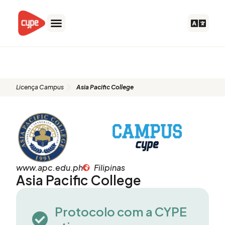
Skip
to
content
Asia Pacific College
Licença Campus
Asia Pacific College
www.apc.edu.ph
Filipinas
Asia Pacific College
Protocolo com a CYPE