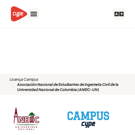
Skip
to
content
Asociación Nacional de
Estudiantes de Ingeniería Civil de
la Universidad Nacional de
Colombia (ANEIC-UN)
Licença Campus
Asociación Nacional de Estudiantes de Ingeniería Civil de la
Universidad Nacional de Colombia (ANEIC-UN)