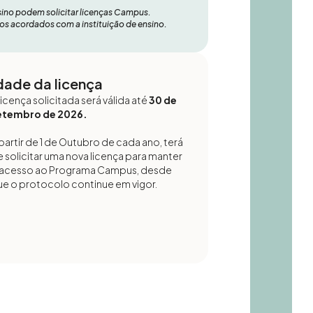
nsino podem solicitar licenças Campus.
érios acordados com a instituição de ensino.
dade da licença
licença solicitada será válida até
30 de
etembro de 2026.
partir de 1 de Outubro de cada ano, terá
 solicitar uma nova licença para manter
 acesso ao Programa Campus, desde
ue o protocolo continue em vigor.