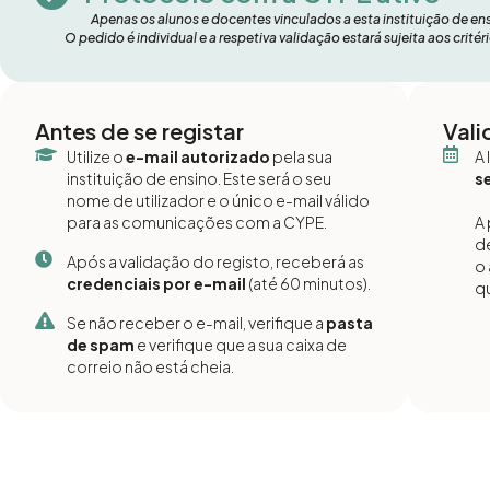
Apenas os alunos e docentes vinculados a esta instituição de e
O pedido é individual e a respetiva validação estará sujeita aos crit
Antes de se registar
Vali
Utilize o
e-mail autorizado
pela sua
A 
instituição de ensino. Este será o seu
s
nome de utilizador e o único e-mail válido
para as comunicações com a CYPE.
A 
de
Após a validação do registo, receberá as
o
credenciais por e-mail
(até 60 minutos).
q
Se não receber o e-mail, verifique a
pasta
de spam
e verifique que a sua caixa de
correio não está cheia.