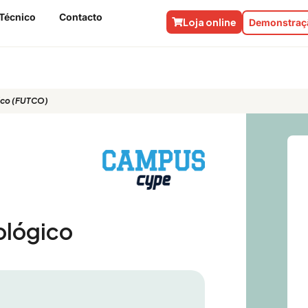
Técnico
Contacto
Loja online
Demonstraçã
ógico Comfenalco (FUTCO)
alco (FUTCO)
ológico