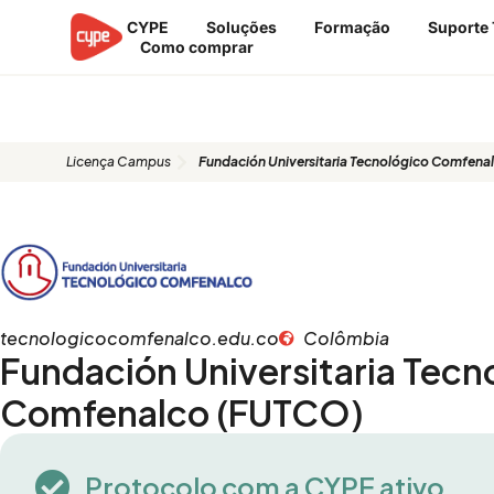
Skip
CYPE
Soluções
Formação
Suporte 
to
Como comprar
content
Fundación Universitaria Tecnol
Licença Campus
Fundación Universitaria Tecnológico Comfen
tecnologicocomfenalco.edu.co
Colômbia
Fundación Universitaria Tecn
Comfenalco (FUTCO)
Protocolo com a CYPE ativo