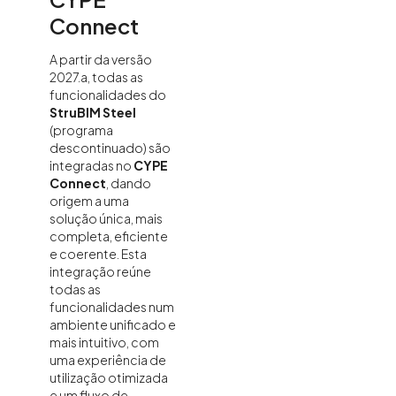
Connect
A partir da versão
2027.a, todas as
funcionalidades do
StruBIM Steel
(programa
descontinuado) são
integradas no
CYPE
Connect
, dando
origem a uma
solução única, mais
completa, eficiente
e coerente. Esta
integração reúne
todas as
funcionalidades num
ambiente unificado e
mais intuitivo, com
uma experiência de
utilização otimizada
e um fluxo de