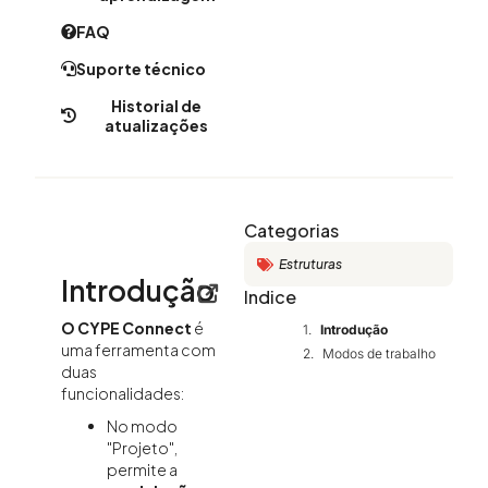
FAQ
Suporte técnico
Historial de
atualizações
Categorias
Estruturas
Introdução
Indice
O CYPE Connect
é
Introdução
uma ferramenta com
Modos de trabalho
duas
funcionalidades:
No modo
"Projeto",
permite a