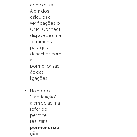
completas.
Além dos
cálculos e
verificações, o
CYPE Connect
dispõe de uma
ferramenta
para gerar
desenhos com
a
pormenorizaç
ão das
ligações.
No modo
"Fabricação",
além do acima
referido,
permite
realizar a
pormenoriza
ção