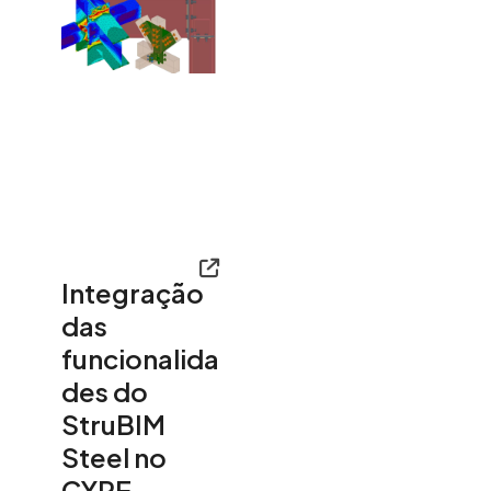
Integração
das
funcionalida
des do
StruBIM
Steel no
CYPE