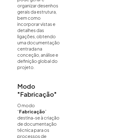
organizar desenhos
gerais da estrutura,
bem como
incorporar vistas e
detalhes das
ligações, obtendo
uma documentação
centrada na
conceção, análise e
definição global do
projeto.
Modo
"Fabricação"
O modo
“
Fabricação
”
destina-se à criação
de documentação
técnica para os
processos de