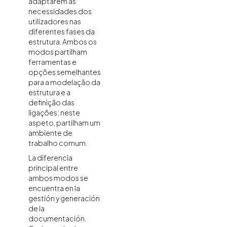
adaptarem às
necessidades dos
utilizadores nas
diferentes fases da
estrutura. Ambos os
modos partilham
ferramentas e
opções semelhantes
para a modelação da
estrutura e a
definição das
ligações; neste
aspeto, partilham um
ambiente de
trabalho comum.
La diferencia
principal entre
ambos modos se
encuentra en la
gestión y generación
de la
documentación.