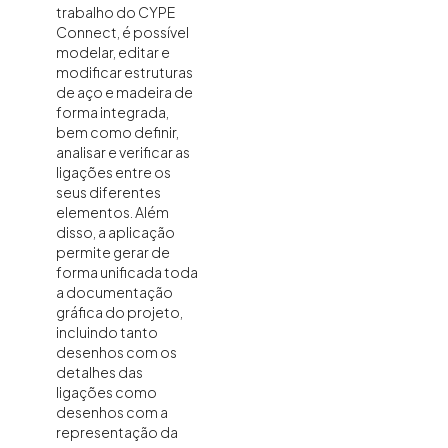
trabalho do CYPE
Connect, é possível
modelar, editar e
modificar estruturas
de aço e madeira de
forma integrada,
bem como definir,
analisar e verificar as
ligações entre os
seus diferentes
elementos. Além
disso, a aplicação
permite gerar de
forma unificada toda
a documentação
gráfica do projeto,
incluindo tanto
desenhos com os
detalhes das
ligações como
desenhos com a
representação da