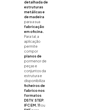
detalhada de
estruturas
metálicas e
de madeira
para a sua
fabricação
em oficina.
Para tal, a
aplicação
permite
compor
planos de
pormenor de
peças e
conjuntos da
estrutura e
disponibiliza
ficheiros de
fabrico nos
formatos
DSTV
,
STEP
,
IFC EM.11
ou
DXF
para