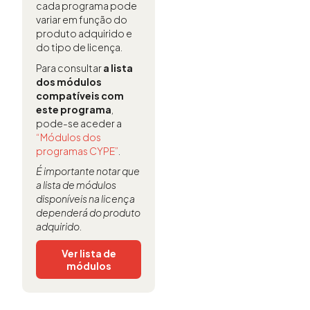
cada programa pode
variar em função do
produto adquirido e
do tipo de licença.
Para consultar
a lista
dos módulos
compatíveis com
este programa
,
pode-se aceder a
“Módulos dos
programas CYPE”
.
É importante notar que
a lista de módulos
disponíveis na licença
dependerá do produto
adquirido.
Ver lista de
módulos