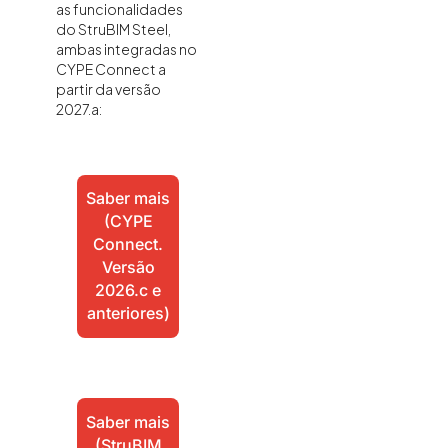
as funcionalidades
do StruBIM Steel,
ambas integradas no
CYPE Connect a
partir da versão
2027.a:
Saber mais
(CYPE
Connect.
Versão
2026.c e
anteriores)
Saber mais
(StruBIM