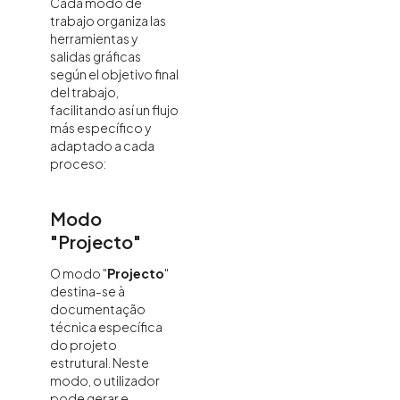
Cada modo de
trabajo organiza las
herramientas y
salidas gráficas
según el objetivo final
del trabajo,
facilitando así un flujo
más específico y
adaptado a cada
proceso:
Modo
"Projecto"
O modo "
Projecto
"
destina-se à
documentação
técnica específica
do projeto
estrutural. Neste
modo, o utilizador
pode gerar e