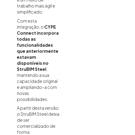
trabalho mais ágil e
simplificado.
Com esta
integração, o
CYPE
Connect incorpora
todas as
funcionalidades
que anteriormente
estavam
disponíveis no
StruBIM Steel
,
mantendo a sua
capacidade original
e ampliando-a com
novas
possibilidades.
A partir desta versão,
o StruBIM Steel deixa
de ser
comercializado de
forma