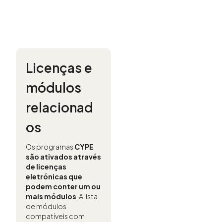
Licenças e
módulos
relacionad
os
Os programas
CYPE
são ativados através
de licenças
eletrónicas que
podem conter um ou
mais módulos
. A lista
de módulos
compatíveis com