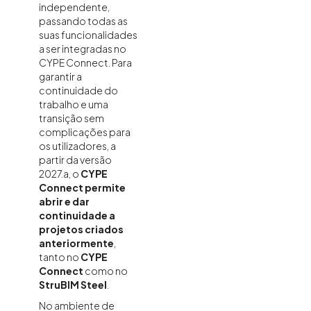
independente,
passando todas as
suas funcionalidades
a ser integradas no
CYPE Connect. Para
garantir a
continuidade do
trabalho e uma
transição sem
complicações para
os utilizadores, a
partir da versão
2027.a, o
CYPE
Connect permite
abrir e dar
continuidade a
projetos criados
anteriormente
,
tanto no
CYPE
Connect
como no
StruBIM Steel
.
No ambiente de