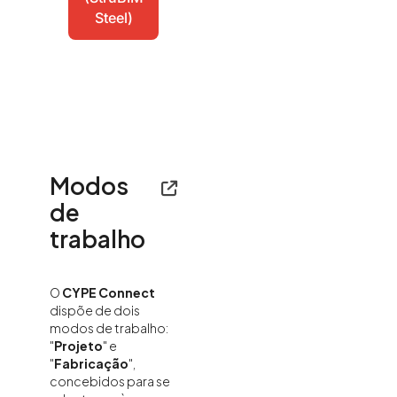
Steel)
Modos
de
trabalho
O
CYPE Connect
dispõe de dois
modos de trabalho:
"
Projeto
" e
"
Fabricação
",
concebidos para se