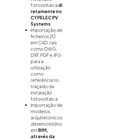
fotovoltaica
di
retamente no
CYPELEC PV
Systems
Importação de
ficheiros 2D
em CAD, tais
como DWG,
DXF, PDF e JPG
para a
utilização
como
referência no
traçado da
instalação
fotovoltaica.
Importação de
modelos
arquitetónicos
desenvolvidos
em
BIM,
através da