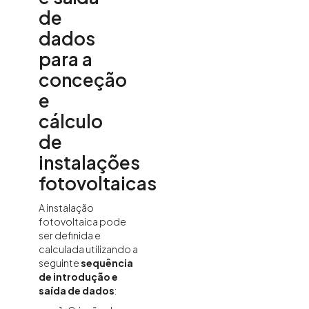
de
dados
para a
conceção
e
cálculo
de
instalações
fotovoltaicas
A instalação
fotovoltaica pode
ser definida e
calculada utilizando a
seguinte
sequência
de introdução e
saída de dados
: