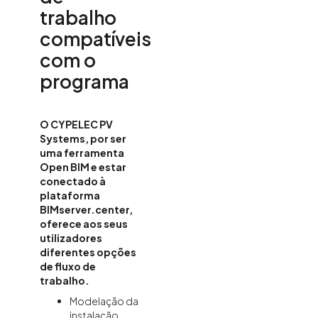
trabalho
compatíveis
com o
programa
O CYPELEC PV
Systems, por ser
uma ferramenta
Open BIM e estar
conectado à
plataforma
BIMserver.center,
oferece aos seus
utilizadores
diferentes opções
de fluxo de
trabalho.
Modelação da
instalação