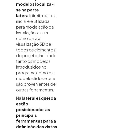
modelos localiza-
se na parte
lateral
direita da tela
inicial e é utilizada
para modelação da
instalação, assim
como para a
visualização 3D de
todos os elementos
do projeto, incluindo
tanto os modelos
introduzidos no
programa como os
modelos lidos e que
são provenientes de
outras ferramentas.
Na
lateral esquerda
estão
posicionadas as
principais
ferramentas para a
definição das vistas