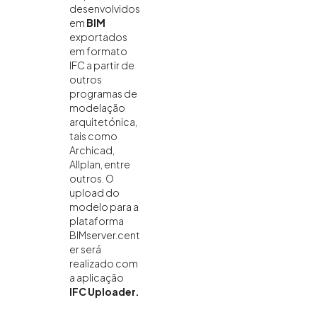
desenvolvidos
em
BIM
exportados
em formato
IFC a partir de
outros
programas de
modelação
arquitetónica,
tais como
Archicad,
Allplan, entre
outros. O
upload do
modelo para a
plataforma
BIMserver.cent
er será
realizado com
a aplicação
IFC Uploader.