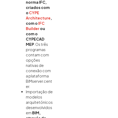
norma IFC,
criados com
o
CYPE
Architecture
,
com o
IFC
Builder
ou
com o
CYPECAD
MEP
. Os três
programas
contam com
opções
nativas de
conexão com
a plataforma
BIMserver.cent
er.
Importação de
modelos
arquitetónicos
desenvolvidos
em
BIM,