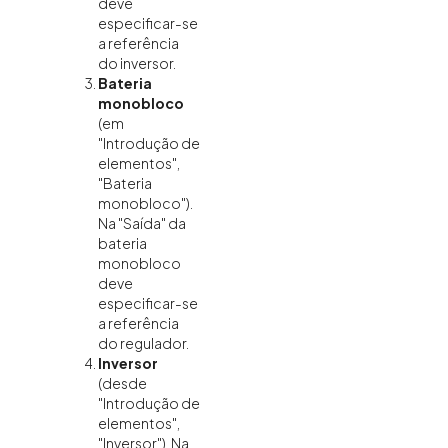
deve
especificar-se
a referência
do inversor.
Bateria
monobloco
(em
"Introdução de
elementos",
"Bateria
monobloco").
Na "Saída" da
bateria
monobloco
deve
especificar-se
a referência
do regulador.
Inversor
(desde
"Introdução de
elementos",
"Inversor"). Na