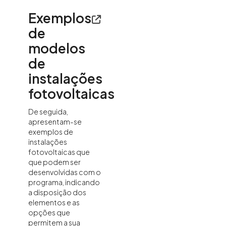
Exemplos
de
modelos
de
instalações
fotovoltaicas
De seguida,
apresentam-se
exemplos de
instalações
fotovoltaicas que
que podem ser
desenvolvidas com o
programa, indicando
a disposição dos
elementos e as
opções que
permitem a sua