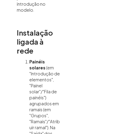
introdução no
modelo.
Instalação
ligada à
rede
Painéis
solares
(em
"Introdução de
elementos",
"Painel
solar"/"Fila de
painéis")
agrupados em
ramais (em
"Grupos",
"Ramais"/"Atrib
uir ramal"). Na
"Saída" dos