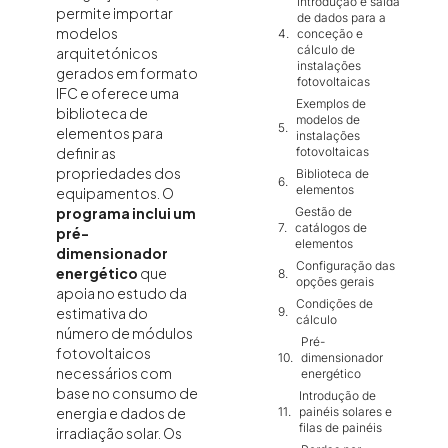
introdução e saída
permite importar
de dados para a
modelos
conceção e
cálculo de
arquitetónicos
instalações
gerados em formato
fotovoltaicas
IFC e oferece uma
Exemplos de
biblioteca de
modelos de
elementos para
instalações
fotovoltaicas
definir as
propriedades dos
Biblioteca de
elementos
equipamentos. O
Gestão de
programa inclui um
catálogos de
pré-
elementos
dimensionador
Configuração das
energético
que
opções gerais
apoia no estudo da
Condições de
estimativa do
cálculo
número de módulos
Pré-
fotovoltaicos
dimensionador
necessários com
energético
base no consumo de
Introdução de
painéis solares e
energia e dados de
filas de painéis
irradiação solar. Os