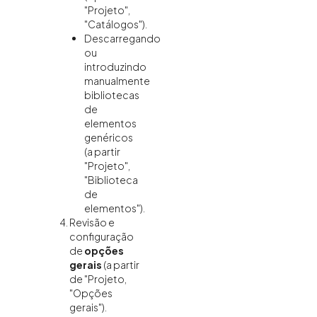
"Projeto",
"Catálogos").
Descarregando
ou
introduzindo
manualmente
bibliotecas
de
elementos
genéricos
(a partir
"Projeto",
"Biblioteca
de
elementos").
Revisão e
configuração
de
opções
gerais
(a partir
de "Projeto,
"Opções
gerais").