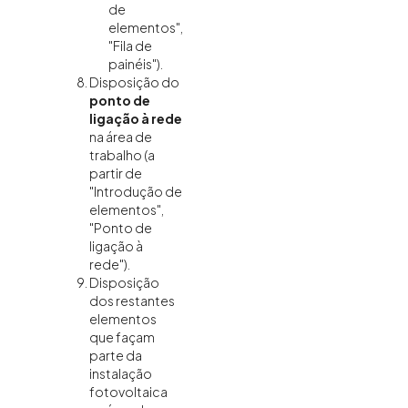
de
elementos",
"Fila de
painéis").
Disposição do
ponto de
ligação à rede
na área de
trabalho (a
partir de
"Introdução de
elementos",
"Ponto de
ligação à
rede").
Disposição
dos restantes
elementos
que façam
parte da
instalação
fotovoltaica