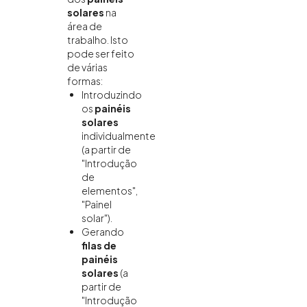
solares
na
área de
trabalho. Isto
pode ser feito
de várias
formas:
Introduzindo
os
painéis
solares
individualmente
(a partir de
"Introdução
de
elementos",
"Painel
solar").
Gerando
filas de
painéis
solares
(a
partir de
"Introdução