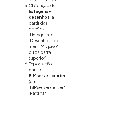
Obtenção de
listagens
e
desenhos
(a
partir das
opções
"Listagens" e
"Desenhos" do
menu "Arquivo"
ou da barra
superior).
Exportação
para o
BIMserver.center
(em
"BIMserver.center",
"Partilhar").