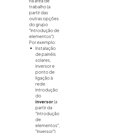
na área de
trabalho (a
partir das
outras opções
do grupo
"Introdução de
elementos").
Por exemplo:
Instalação
de painéis
solares,
inversor e
ponto de
ligação à
rede:
introdução
do
inversor
(a
partir da
"Introdução
de
elementos",
"Inversor").