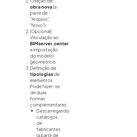
Criação de
obra nova
(a
partir de
"Arquivo",
"Novo").
(Opcional)
Vinculação ao
BIMserver.center
e importação
do modelo
geométrico.
Definição de
tipologias
de
elementos.
Pode fazer-se
de duas
formas
complementares:
Descarregando
catálogos
de
fabricantes
(a partir de