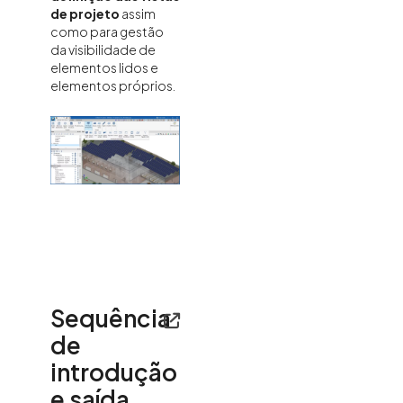
de projeto
assim
como para gestão
da visibilidade de
elementos lidos e
elementos próprios.
Sequência
de
introdução
e saída