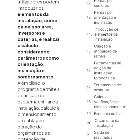
Perdas por
utilizadores podem
sombras
introduzir os
Perdas por
elementos da
orientação e
instalação, como
inclinação
painéis solares,
Introdução de
inversores e
elementos da
baterias, e realizar
instalação
o cálculo
Criação e
atribuição de
considerando
ramais
parâmetros como
Ferramentas de
orientação,
edição da
inclinação e
instalação
sombreamento
.
fotovoltaica
Além disso, o
Ferramentas de
programa permite a
pesquisa
definição do
Cálculo,
esquema unifilar da
verificações e
dimensionamento
instalação, cálculo e
Esquema unifilar
dimensionamento
da cablagem,
Orçamento da
instalação
geração de
Saída de
orçamentos e a
resultados
obtenção de