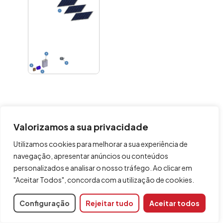
Instalação
Valorizamos a sua privacidade
isolada da
rede (com
Utilizamos cookies para melhorar a sua experiência de
inversor
navegação, apresentar anúncios ou conteúdos
personalizados e analisar o nosso tráfego. Ao clicar em
híbrido)
"Aceitar Todos", concorda com a utilização de cookies.
Painéis
solares
(em
Configuração
Rejeitar tudo
Aceitar todos
"Introdução de
elementos",