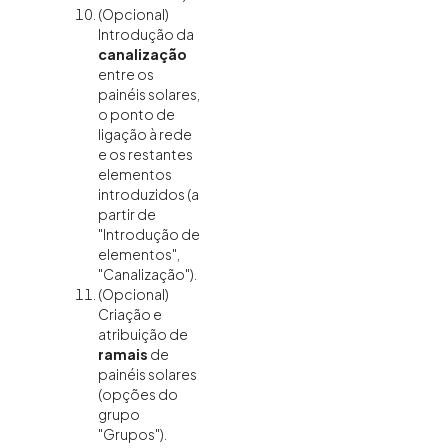
(Opcional)
Introdução da
canalização
entre os
painéis solares,
o ponto de
ligação à rede
e os restantes
elementos
introduzidos (a
partir de
"Introdução de
elementos",
"Canalização").
(Opcional)
Criação e
atribuição de
ramais
de
painéis solares
(opções do
grupo
"Grupos").