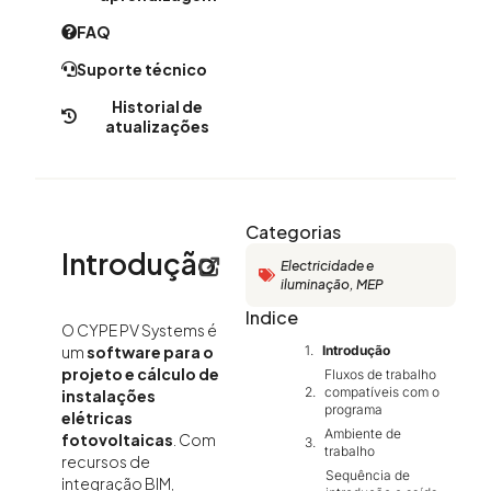
FAQ
Suporte técnico
Historial de
atualizações
Categorias
Introdução
Electricidade e
iluminação
,
MEP
Indice
O CYPE PV Systems é
Introdução
um
software para o
projeto e cálculo de
Fluxos de trabalho
compatíveis com o
instalações
programa
elétricas
Ambiente de
fotovoltaicas
. Com
trabalho
recursos de
Sequência de
integração BIM,