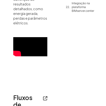
Integração na
resultados
plataforma
detalhados, como
BIMserver.center
energia gerada,
perdas e parâmetros
elétricos.
Fluxos
de