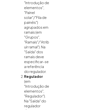
"Introdução de
elementos",
"Painel
solar"/"Fila de
painéis")
agrupados em
ramais (em
"Grupos",
"Ramais"/"Atrib
uir ramal"). Na
"Saída" dos
ramais deve
especificar-se
a referência
do regulador.
Regulador
(em
"Introdução de
elementos",
"Regulador").
Na "Saída" do
regulador