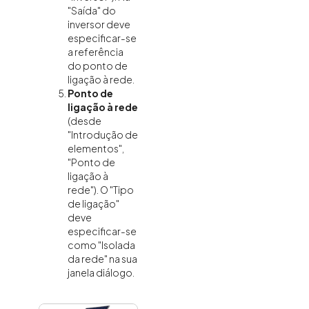
"Saída" do
inversor deve
especificar-se
a referência
do ponto de
ligação à rede.
Ponto de
ligação à rede
(desde
"Introdução de
elementos",
"Ponto de
ligação à
rede"). O "Tipo
de ligação"
deve
especificar-se
como "Isolada
da rede" na sua
janela diálogo.