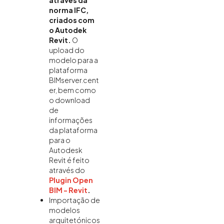
através da
norma IFC,
criados com
o Autodek
Revit.
O
upload do
modelo para a
plataforma
BIMserver.cent
er, bem como
o download
de
informações
da plataforma
para o
Autodesk
Revit é feito
através do
Plugin Open
BIM - Revit
.
Importação de
modelos
arquitetónicos