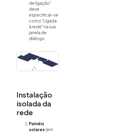
de ligação"
deve
especificar-se
como "Ligada
à rede" na sua
janela de
diálogo.
Instalação
isolada da
rede
Painéis
solares
(em