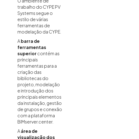
O ambiente de
trabalho do CYPE PV
Systems segue o
estilo de várias
ferramentas de
modelação da CYPE.
A
barra de
ferramentas
superior
contém as
principais
ferramentas para a
criação das
bibliotecas do
projeto, modelação
e introdução dos
principais elementos
da instalação, gestão
de grupos e conexão
com a plataforma
BIMserver.center.
A
área de
visualização dos