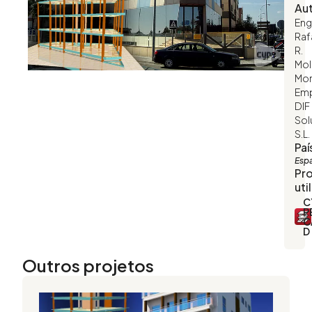
Au
Eng
Raf
R.
Mol
Mo
Emp
DIF
Sol
S.L.
Paí
Esp
Pr
uti
C
P
C
D
Outros projetos