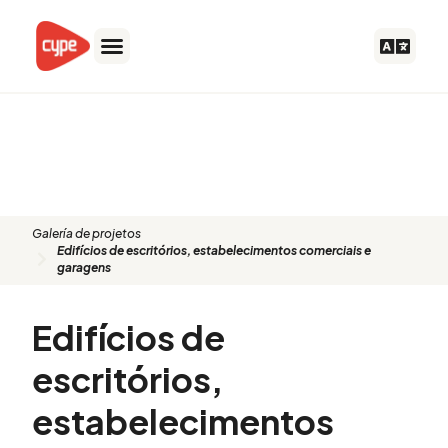
Skip
to
content
Proyecto: Edifícios de
escritórios, estabelecimentos
comerciais e garagens
Galería de projetos
Edifícios de escritórios, estabelecimentos comerciais e
garagens
Edifícios de
escritórios,
estabelecimentos