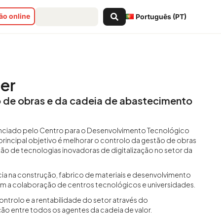
Search
o online
Português (PT)
...
er
o de obras e da cadeia de abastecimento
anciado pelo Centro para o Desenvolvimento Tecnológico
 principal objetivo é melhorar o controlo da gestão de obras
ão de tecnologias inovadoras de digitalização no setor da
ia na construção, fabrico de materiais e desenvolvimento
om a colaboração de centros tecnológicos e universidades.
controlo e a rentabilidade do setor através do
o entre todos os agentes da cadeia de valor.