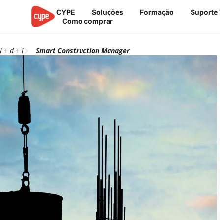
Skip
CYPE
Soluções
Formação
Suporte 
to
Como comprar
content
I + d + i
Smart Construction Manager