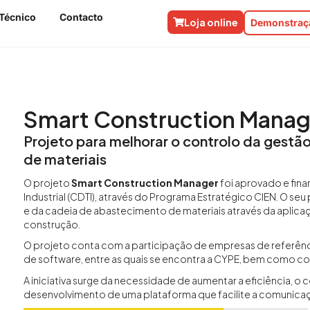
Técnico
Contacto
Loja online
Demonstraçã
Smart Construction Manag
Projeto para melhorar o controlo da gestã
de materiais
O projeto
Smart Construction Manager
foi aprovado e fin
Industrial (CDTI), através do Programa Estratégico CIEN. O seu
e da cadeia de abastecimento de materiais através da aplicaç
construção.
O projeto conta com a participação de empresas de referênc
de software, entre as quais se encontra a CYPE, bem como c
A iniciativa surge da necessidade de aumentar a eficiência, o 
desenvolvimento de uma plataforma que facilite a comunicaçã