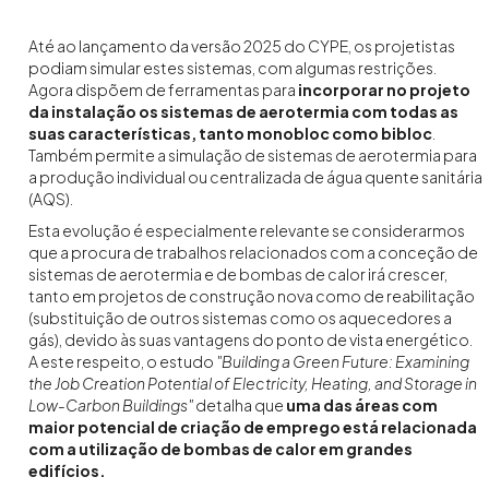
Até ao lançamento da versão 2025 do CYPE, os projetistas
podiam simular estes sistemas, com algumas restrições.
Agora dispõem de ferramentas para
incorporar no projeto
da instalação os sistemas de aerotermia com todas as
suas características, tanto monobloc como bibloc
.
Também permite a simulação de sistemas de aerotermia para
a produção individual ou centralizada de água quente sanitária
(AQS).
Esta evolução é especialmente relevante se considerarmos
que a procura de trabalhos relacionados com a conceção de
sistemas de aerotermia e de bombas de calor irá crescer,
tanto em projetos de construção nova como de reabilitação
(substituição de outros sistemas como os aquecedores a
gás), devido às suas vantagens do ponto de vista energético.
A este respeito, o estudo
"Building a Green Future: Examining
the Job Creation Potential of Electricity, Heating, and Storage in
Low-Carbon Buildings"
detalha que
uma das áreas com
maior potencial de criação de emprego está relacionada
com a utilização de bombas de calor em grandes
edifícios.