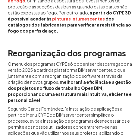
ao fogo
, otimizando a espessura dos revestimentos de
proteção e as secções das barras quando estas partes não
estão expostas ao fogo. Por outro lado,
a partir do CYPE 3D
é possível aceder às
pinturas intumescentes
dos
catálogos dos fabricantes para verificar a resistência ao
fogo dos perfis de aço.
Reorganização dos programas
O menu dos programas CYPE só poderá ser descarregado na
versão 2025 a partir da plataforma BIMserver.center, o que,
juntamente com a reorganização do software através da
criação de novos grupos,
melhorará a eficiência e a gestão
dos projetos no fluxo de trabalho Open BIM,
proporcionando uma estrutura mais intuitiva, eficiente e
personalizável.
Segundo Carlos Fernández, "a instalação de aplicações a
partir do Menu CYPE do BIMserver.center simplifica o
processo, evita a instalação de programas desnecessários e
permite aos nossos utilizadores concentrarem-se nas
aplicações que vão utilizar nos seus projetos, agilizando o