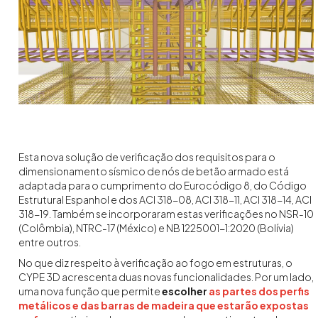
Esta nova solução de verificação dos requisitos para o
dimensionamento sísmico de nós de betão armado está
adaptada para o cumprimento do Eurocódigo 8, do Código
Estrutural Espanhol e dos ACI 318-08, ACI 318-11, ACI 318-14, ACI
318-19. Também se incorporaram estas verificações no NSR-10
(Colômbia), NTRC-17 (México) e NB 1225001-1:2020 (Bolívia)
entre outros.
No que diz respeito à verificação ao fogo em estruturas, o
CYPE 3D acrescenta duas novas funcionalidades. Por um lado,
uma nova função que permite
escolher
as partes dos perfis
metálicos e das barras de madeira que estarão expostas