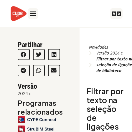
Skip
to
content
Partilhar
Novidades
Versão
2024.c
Filtrar por texto n
seleção de ligaçõ
de biblioteca
Versão
Filtrar por
2024.c
texto na
Programas
seleção
relacionados
de
CYPE Connect
ligações
StruBIM Steel