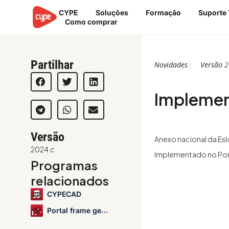
Skip
CYPE
Soluções
Formação
Suporte 
to
Como comprar
content
Partilhar
Novidades
Versão
2
Implemen
Versão
Anexo nacional da Esl
2024.c
Implementado no Port
Programas
relacionados
CYPECAD
Portal frame generator