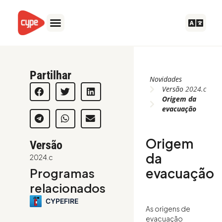
Skip
to
content
Partilhar
Novidades
Versão
2024.c
Origem da
evacuação
Origem
Versão
da
2024.c
evacuação
Programas
relacionados
CYPEFIRE
As origens de
evacuação