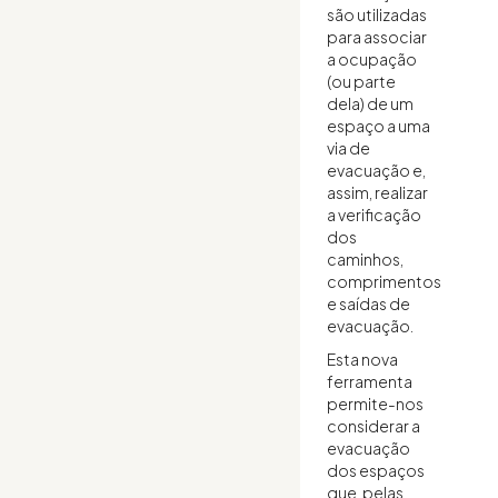
são utilizadas
para associar
a ocupação
(ou parte
dela) de um
espaço a uma
via de
evacuação e,
assim, realizar
a verificação
dos
caminhos,
comprimentos
e saídas de
evacuação.
Esta nova
ferramenta
permite-nos
considerar a
evacuação
dos espaços
que, pelas