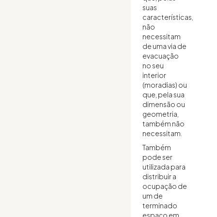
suas
características,
não
necessitam
de uma via de
evacuação
no seu
interior
(moradias) ou
que, pela sua
dimensão ou
geometria,
também não
necessitam.
Também
pode ser
utilizada para
distribuir a
ocupação de
um de
terminado
espaço em