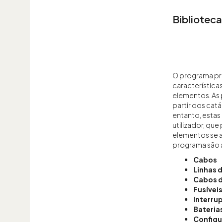
Biblioteca
O programa pr
característica
elementos. As
partir dos cat
entanto, estas
utilizador, qu
elementos se a
programa são a
Cabos
Linhas 
Cabos d
Fusívei
Interru
Bateria
Configu