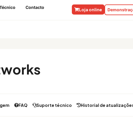
Técnico
Contacto
Loja online
Demonstraçã
tworks
agem
FAQ
Suporte técnico
Historial de atualizaçõe