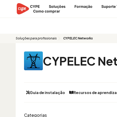
Skip
CYPE
Soluções
Formação
Suporte 
to
Como comprar
content
CYPELEC Networks
Soluções para profissionais
CYPELEC Networks
CYPELEC Ne
Guia de instalação
Recursos de aprendiz
Categorias