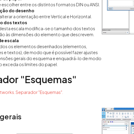
escolher entre os distintos formatos DIN ou ANSI.
ção do desenho
lterar a orientação entre Vertical e Horizontal.
 dos textos
desta escala modifica-se o tamanho dos textos
ção às dimensões do elemento que descrevem.
de escala
odos os elementos desenhados (elementos,
 e textos), de modo que é possível fazer ajustes
ensões gerais do esquema e enquadrá-lo de modo
o exceda os limites do papel.
ador "Esquemas"
gerais