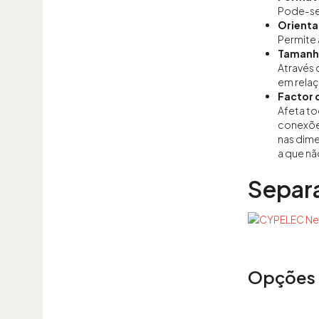
Pode-se 
Orienta
Permite a
Tamanho
Através 
em rela
Factor 
Afeta t
conexões
nas dim
a que nã
Separ
Opções 