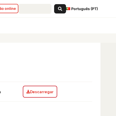
Search
o online
Português (PT)
...
s
Descarregar