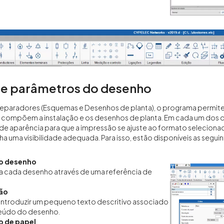
de parâmetros do desenho
eparadores (Esquemas e Desenhos de planta), o programa permite 
compõem a instalação e os desenhos de planta. Em cada um dos d
e aparência para que a impressão se ajuste ao formato selecionad
ha uma visibilidade adequada. Para isso, estão disponíveis as segui
do desenho
ca cada desenho através de uma referência de
ão
introduzir um pequeno texto descritivo associado
eúdo do desenho.
 de papel