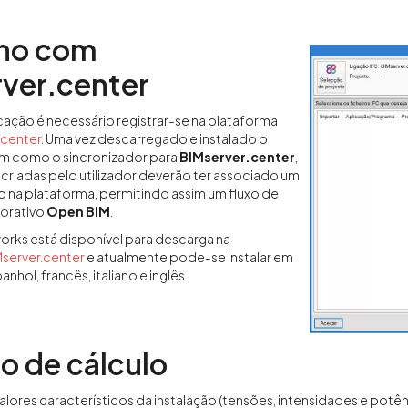
lho com
ver.center
icação é necessário registrar-se na plataforma
.center
. Uma vez descarregado e instalado o
im como o sincronizador para
BIMserver.center
,
 criadas pelo utilizador deverão ter associado um
o na plataforma, permitindo assim um fluxo de
borativo
Open BIM
.
rks está disponível para descarga na
Mserver.center
e atualmente pode-se instalar em
nhol, francês, italiano e inglês.
o de cálculo
valores característicos da instalação (tensões, intensidades e potê