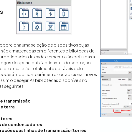
s
oporciona uma seleção de dispositivos cujas
s são armazenadas em diferentes bibliotecas de
 propriedades de cada elemento são definidas a
álogos dos principais fabricantes do sector, no
 bibliotecas são totalmente editáveis pelo
e poderá modificar parâmetros ou adicionar novos
ssim o desejar. As bibliotecas disponíveis no
s seguintes:
de transmissão
e terra
s
ptores
s de condensadores
rações das linhas de transmissão (torres