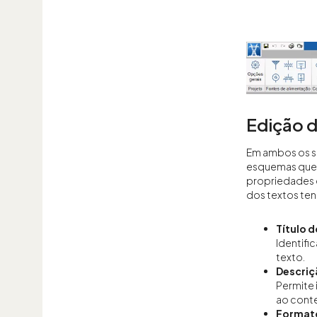
Edição 
Em ambos os s
esquemas que 
propriedades d
dos textos ten
Título 
Identifi
texto.
Descriç
Permite 
ao cont
Formato