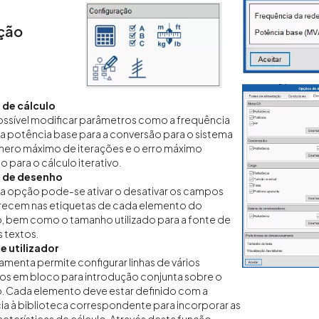
ção
de cálculo
ossível modificar parâmetros como a frequência
 a potência base para a conversão para o sistema
mero máximo de iterações e o erro máximo
o para o cálculo iterativo.
 de desenho
a opção pode-se ativar o desativar os campos
recem nas etiquetas de cada elemento do
 bem como o tamanho utilizado para a fonte de
 textos.
e utilizador
ramenta permite configurar linhas de vários
os em bloco para introdução conjunta sobre o
. Cada elemento deve estar definido com a
ia à biblioteca correspondente para incorporar as
acterísticas de cálculo. Através desta função