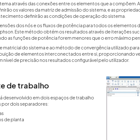
istema através das conexões entre os elementos que a compõem. As
nirão os valores da matriz de admissão do sistema, e as propried
stecimento definirão as condições de operação do sistema.
tensões dos nós e os fluxos de potência para todos os elementos d
son. Este método obtém os resultados através de iterações suces
do as funções de potência forem menores que o erro máximo per
se matricial do sistema e ao método de convergência utilizado para
ribuição de elementos interconectados entre si, proporcionando
 nível de precisão nos resultados configurável pelo utilizador.
e de trabalho
tá desenvolvido em dois espaços de trabalho
 por dois separadores:
as
s de planta