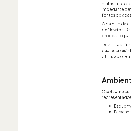
matricial do s
impedante defi
fontes de aba
O cálculo das 
de Newton-Raph
processo quan
Devido à análi
qualquer dist
otimizadas e um
Ambient
O software es
representados
Esquem
Desenho