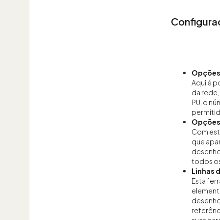
Configura
Opções 
Aqui é p
da rede,
PU, o nú
permitid
Opções
Com est
que apa
desenho,
todos os
Linhas d
Esta fer
element
desenho
referênc
suas car