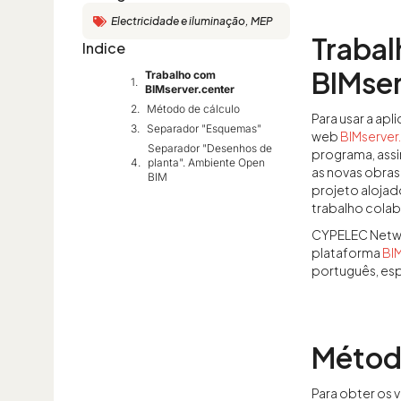
Electricidade e iluminação
,
MEP
Traba
Indice
BIMser
Trabalho com
BIMserver.center
Método de cálculo
Para usar a apl
Separador "Esquemas"
web
BIMserver
Separador "Desenhos de
programa, ass
planta". Ambiente Open
as novas obras
BIM
projeto alojad
trabalho cola
CYPELEC Netwo
plataforma
BI
português, espa
Métod
Para obter os 