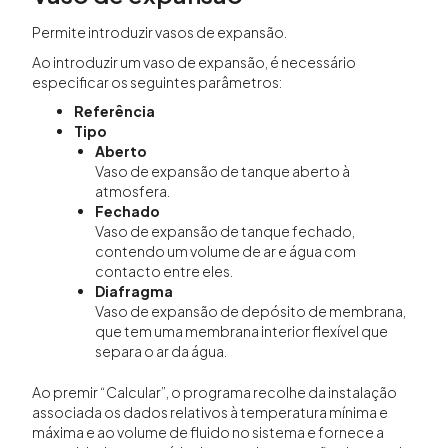
Permite introduzir vasos de expansão.
Ao introduzir um vaso de expansão, é necessário
especificar os seguintes parâmetros:
Referência
Tipo
Aberto
Vaso de expansão de tanque aberto à
atmosfera.
Fechado
Vaso de expansão de tanque fechado,
contendo um volume de ar e água com
contacto entre eles.
Diafragma
Vaso de expansão de depósito de membrana,
que tem uma membrana interior flexível que
separa o ar da água.
Ao premir “Calcular”, o programa recolhe da instalação
associada os dados relativos à temperatura mínima e
máxima e ao volume de fluido no sistema e fornece a