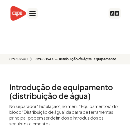
Skip
to
content
CYPEHVAC - Distribuição de
água. Equipamento
CYPEHVAC
CYPEHVAC - Distribuição de água. Equipamento
Introdução de equipamento
(distribuição de água)
No separador “Instalação”, no menu “Equipamentos” do
bloco “Distribuição de água” da barra de ferramentas
principal, podem ser definidos e introduzidos os
seguintes elementos: