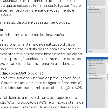
ou as unidades de tratamento de ar, no caso de
 ao qual as unidades terminais serão ligadas. Neste
sistente mostra os sistemas de aquecimento e
a água.
ema, estão disponíveis as seguintes opções:
ar
definir um novo sistema de climatização.
nar
selecionar um sistema de climatização do tipo
ndente entre os definidos na obra. Se no terceiro
 assistente tiver sido escolhida a opção “Adicionar
ema de produção/unidade de tratamento de ar por
eve ser adicionado um sistema para cada zona
nada.
odução de AQS
(opcional)
ão é exclusiva dos sistemas de produção de água
“Sistema de aquecimento de água” e “Aerotermia”).
lhe definir um sistema misto de climatização e AQS.
, foi definido um novo sistema de aquecimento a
ção “Com produção de AQS”, e um novo sistema de
 a água que contém um chiller de condensação a