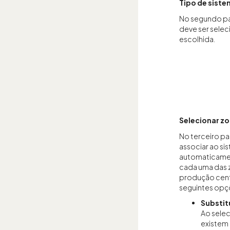
Tipo de siste
No segundo pas
deve ser sele
escolhida.
Selecionar z
No terceiro pa
associar ao si
automaticamen
cada uma das z
produção centr
seguintes opç
Substit
Ao selec
existem 