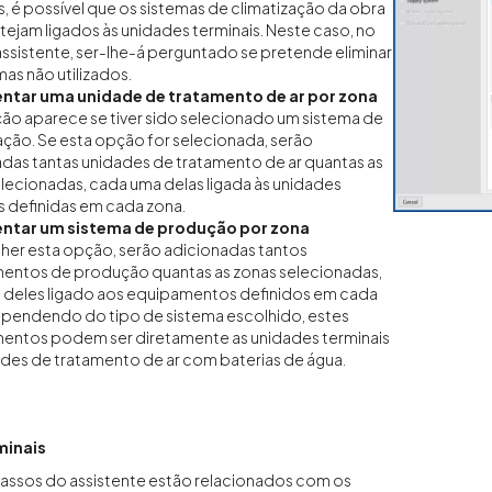
s, é possível que os sistemas de climatização da obra
stejam ligados às unidades terminais. Neste caso, no
 assistente, ser-lhe-á perguntado se pretende eliminar
mas não utilizados.
ntar uma unidade de tratamento de ar por zona
ão aparece se tiver sido selecionado um sistema de
ação. Se esta opção for selecionada, serão
das tantas unidades de tratamento de ar quantas as
lecionadas, cada uma delas ligada às unidades
s definidas em cada zona.
ntar um sistema de produção por zona
her esta opção, serão adicionadas tantos
entos de produção quantas as zonas selecionadas,
 deles ligado aos equipamentos definidos em cada
ependendo do tipo de sistema escolhido, estes
entos podem ser diretamente as unidades terminais
des de tratamento de ar com baterias de água.
minais
passos do assistente estão relacionados com os