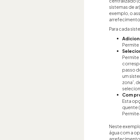
centralizado (
sistemas de ar)
exemplo, o as
arrefecimento 
Para cada sist
Adicion
Permite 
Selecio
Permite 
correspo
passo do
um sist
zona”, d
selecio
Com pr
Esta opç
quente (
Permite-
Neste exemplo
água com a op
arrefecimento