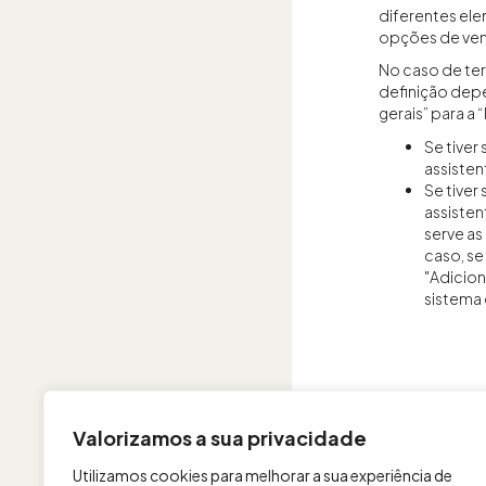
diferentes ele
opções de vent
No caso de ter
definição dep
gerais” para a
Se tiver
assisten
Se tiver
assisten
serve as
caso, se
"Adicion
sistema 
Valorizamos a sua privacidade
Utilizamos cookies para melhorar a sua experiência de