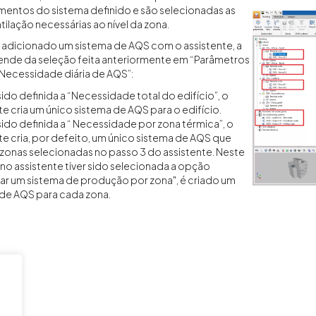
mentos do sistema definido e são selecionadas as
ilação necessárias ao nível da zona.
 adicionado um sistema de AQS com o assistente, a
ende da seleção feita anteriormente em “Parâmetros
 “Necessidade diária de AQS”:
 sido definida a “Necessidade total do edifício”, o
te cria um único sistema de AQS para o edifício.
 sido definida a “ Necessidade por zona térmica”, o
te cria, por defeito, um único sistema de AQS que
 zonas selecionadas no passo 3 do assistente. Neste
 no assistente tiver sido selecionada a opção
ar um sistema de produção por zona", é criado um
de AQS para cada zona.