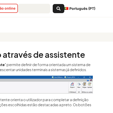
Search
o online
Português (PT)
...
e assistente
 através de assistente
nte
" permite definir de forma orientada um sistema de
scentar unidades terminais a sistemas já definidos.
ente orienta o utilizador para completar a definição
pções escolhidas estão destacadas a preto. Os botões