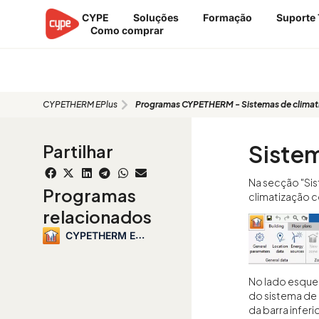
Skip
CYPE
Soluções
Formação
Suporte 
to
Como comprar
content
Programas CYPETHERM - Sistemas 
CYPETHERM EPlus
Programas CYPETHERM - Sistemas de climatiz
Sistem
Partilhar
Na secção "Sis
Programas
climatização c
relacionados
CYPETHERM EPlus
No lado esquer
do sistema de 
da barra infer