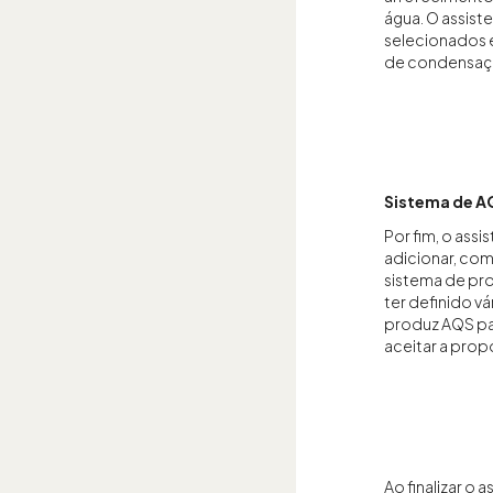
água. O assis
selecionados e
de condensação
Sistema de A
Por fim, o ass
adicionar, com
sistema de pr
ter definido vá
produz AQS par
aceitar a prop
Ao finalizar o