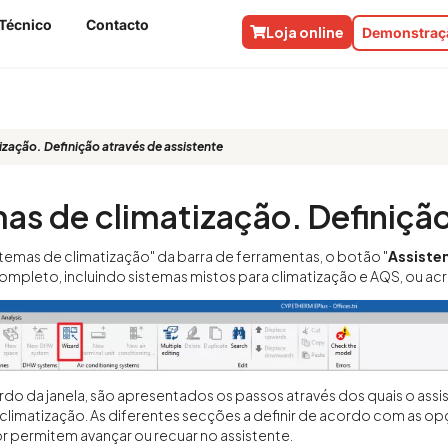
Técnico
Contacto
Loja online
Demonstraçã
de climatização. Definição através d
ação. Definição através de assistente
as de climatização. Definição
temas de climatização" da barra de ferramentas, o botão "
Assiste
ompleto, incluindo sistemas mistos para climatização e AQS, ou acre
do da janela, são apresentados os passos através dos quais o assist
climatização. As diferentes secções a definir de acordo com as o
ior permitem avançar ou recuar no assistente.