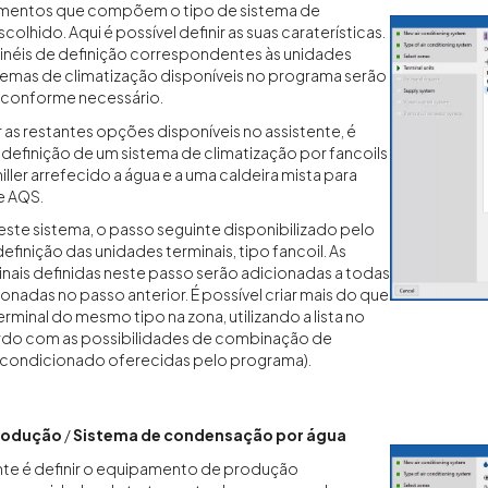
ementos que compõem o tipo de sistema de
colhido. Aqui é possível definir as suas caraterísticas.
ainéis de definição correspondentes às unidades
stemas de climatização disponíveis no programa serão
conforme necessário.
 as restantes opções disponíveis no assistente, é
definição de um sistema de climatização por fancoils
iller arrefecido a água e a uma caldeira mista para
e AQS.
este sistema, o passo seguinte disponibilizado pelo
definição das unidades terminais, tipo fancoil. As
nais definidas neste passo serão adicionadas a todas
onadas no passo anterior. É possível criar mais do que
rminal do mesmo tipo na zona, utilizando a lista no
ordo com as possibilidades de combinação de
r condicionado oferecidas pelo programa).
rodução
/
Sistema de condensação por água
nte é definir o equipamento de produção