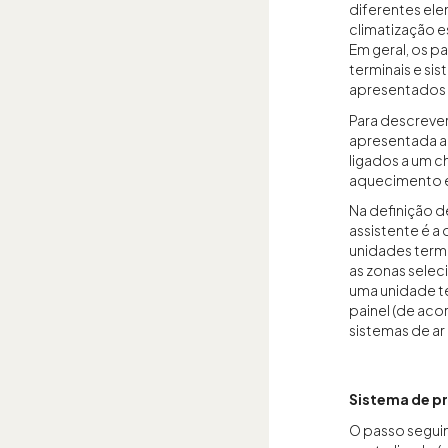
diferentes el
climatização es
Em geral, os p
terminais e si
apresentados 
Para descrever
apresentada a 
ligados a um ch
aquecimento 
Na definição d
assistente é a 
unidades termi
as zonas seleci
uma unidade te
painel (de ac
sistemas de a
Sistema de p
O passo segui