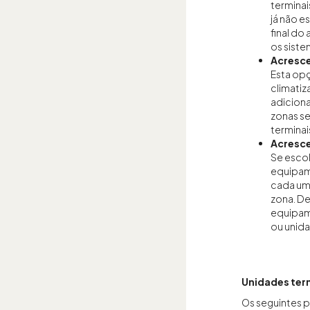
terminai
já não e
final do
os siste
Acresce
Esta opç
climatiz
adiciona
zonas se
terminai
Acresce
Se escol
equipam
cada um
zona. D
equipam
ou unida
Unidades ter
Os seguintes 