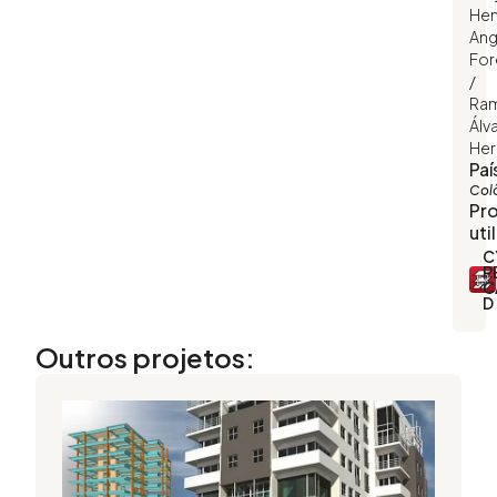
Hen
Ang
For
/
Ra
Álv
Her
Paí
Col
Pr
uti
C
P
C
D
Outros projetos: