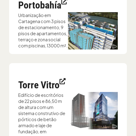
Portobahía
Urbanização em
Cartagena com 3 pisos
de estacionamento, 9
pisos de apartamentos,
terraço e zona social
com piscinas, 13000 m².
Torre Vitro
Edifício de escritórios
de 22 pisos e 86,50 m
de altura com um
sistema construtivo de
pórticos de betão
armado e laje de
fundação, em