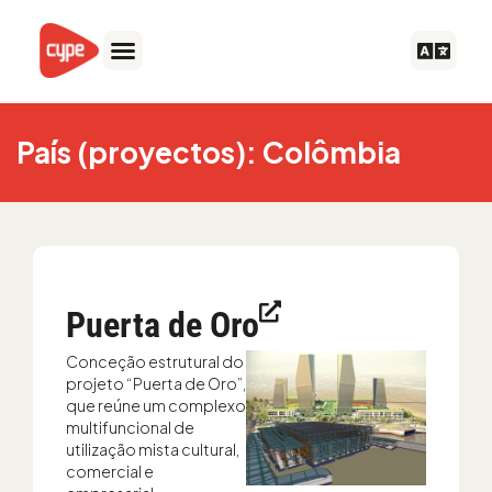
Ir
para
o
conteúdo
País (proyectos): Colômbia
Puerta de Oro
Conceção estrutural do
projeto “Puerta de Oro”,
que reúne um complexo
multifuncional de
utilização mista cultural,
comercial e