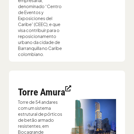
empresarial,
denominado “Centro
de Eventos y
Exposiciones del
Caribe” (CEEC), e que
visa contribuir para o
reposicionamento
urbano da cidade de
Barranquilla no Caribe
colombiano.
Torre Amura
Torre de 54 andares
com um sistema
estrutural de pórticos
de betão armado
resistentes, em
Bocagrande