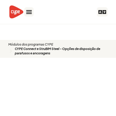
Ir
para
o
conteúdo
Módulos dos programas CYPE
CYPE Connect e StruBIM Steel - Opções de disposição de
parafusos e ancoragens