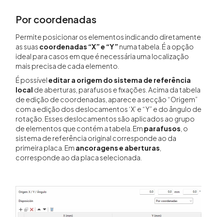
Por coordenadas
Permite posicionar os elementos indicando diretamente
as suas
coordenadas “X” e “Y”
numa tabela. É a opção
ideal para casos em que é necessária uma localização
mais precisa de cada elemento.
É possível
editar a origem do sistema de referência
local
de aberturas, parafusos e fixações. Acima da tabela
de edição de coordenadas, aparece a secção “Origem”
com a edição dos deslocamentos ‘X’ e “Y” e do ângulo de
rotação. Esses deslocamentos são aplicados ao grupo
de elementos que contém a tabela. Em
parafusos
, o
sistema de referência original corresponde ao da
primeira placa. Em
ancoragens e aberturas
,
corresponde ao da placa selecionada.