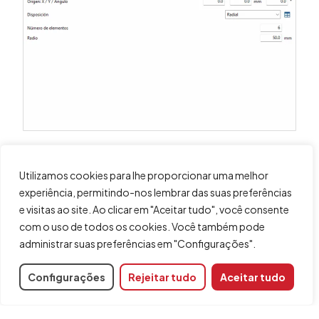
Boas práticas:
Utilizamos cookies para lhe proporcionar uma melhor
Junto a cada opção, exceto "por coordenadas", está
experiência, permitindo-nos lembrar das suas preferências
incluído um
ícone para converter a disposição numa
e visitas ao site. Ao clicar em "Aceitar tudo", você consente
tabela de coordenadas
, o que permite realizar
com o uso de todos os cookies. Você também pode
modificações facilmente, se desejado.
administrar suas preferências em "Configurações".
Configurações
Rejeitar tudo
Aceitar tudo