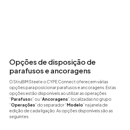
Opções de disposição de
parafusos e ancoragens
O StruBIM Steel e o CYPE Connect oferecem várias
opções para posicionar parafusos e ancoragens. Estas
opções estão disponíveis ao utilizar as operações
“
Parafuso
s” ou “
Ancoragens
”, localizadas no grupo
“
Operações
” do separador “
Modelo
” na janela de
edição de cada ligação. As opções disponíveis são as
seguintes.