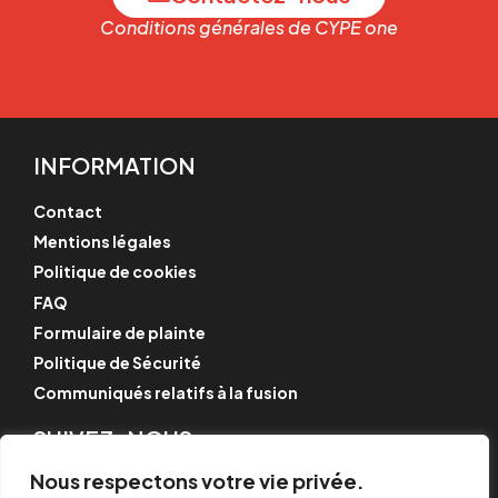
Conditions générales de CYPE one
INFORMATION
Contact
Mentions légales
Politique de cookies
FAQ
Formulaire de plainte
Politique de Sécurité
Communiqués relatifs à la fusion
SUIVEZ-NOUS
Instagram
Nous respectons votre vie privée.