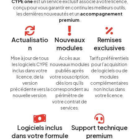
CYPE one
est un service exclusif associé à votre licence,
conçu pour vous garantir en continu les meilleurs outils,
les dernières nouveautés et un
accompagnement
premium
.
Actualisatio
Nouveaux
Remises
n
modules
exclusives
Mise à jour de tous
Accès aux
Tarifs préférentiels
les logiciels CYPE
nouveaux modules
pour l’acquisition
inclus dans votre
publiés après
de logiciels ou de
licence, de la
votre souscription,
modules
version
dès lors qu’ils
complémentaires
précédente vers la
correspondent au
non inclus dans
nouvelle version.
périmètre de
votre licence.
votre contrat de
services.
Logiciels inclus
Support technique
dans votre formule
premium