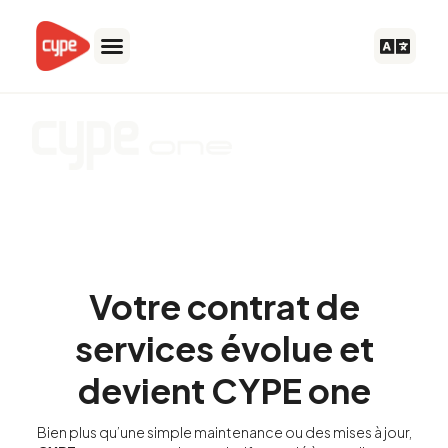
Aller
au
contenu
Tout CYPE, dans une expérience unique
Votre contrat de
services évolue et
devient CYPE one
Bien plus qu’une simple maintenance ou des mises à jour,