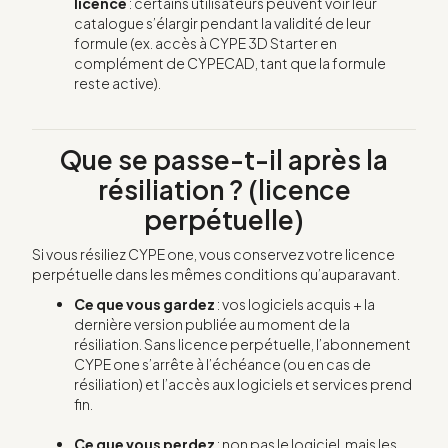
licence
: certains utilisateurs peuvent voir leur
catalogue s’élargir pendant la validité de leur
formule (ex. accès à CYPE 3D Starter en
complément de CYPECAD, tant que la formule
reste active).
Que se passe-t-il après la
résiliation ? (licence
perpétuelle)
Si vous résiliez CYPE one, vous conservez votre licence
perpétuelle dans les mêmes conditions qu’auparavant.
Ce que vous gardez
: vos logiciels acquis + la
dernière version publiée au moment de la
résiliation. Sans licence perpétuelle, l’abonnement
CYPE one s’arrête à l’échéance (ou en cas de
résiliation) et l’accès aux logiciels et services prend
fin.
Ce que vous perdez
: non pas le logiciel, mais les