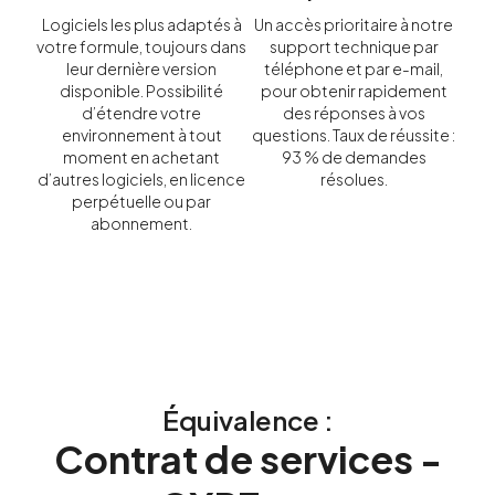
Logiciels les plus adaptés à
Un accès prioritaire à notre
votre formule, toujours dans
support technique par
leur dernière version
téléphone et par e-mail,
disponible. Possibilité
pour obtenir rapidement
d’étendre votre
des réponses à vos
environnement à tout
questions. Taux de réussite :
moment en achetant
93 % de demandes
d’autres logiciels, en licence
résolues.
perpétuelle ou par
abonnement.
Équivalence :
Contrat de services -