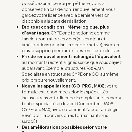
possédez une licence perpétuelle, vous la
conservez. En cas de non-renouvellement, vous
gardez votre licence avec la dernière version
disponible à la date de résiliation.
Droits et conditions : Même logique, plus
d’avantages
. CYPE one fonctionne comme
l’ancien contrat de services (mises à jour et
améliorations pendant la période active), avec en
plus le support premium et des remises exclusives.
Prix de renouvellement inchangé à l’équivalent
:
les montants restent alignés sur ce que vous payiez
auparavant. Exemple : structures 768 €/an →
Spécialiste en structures CYPE one GO, au même
prix lors du renouvellement.
Nouvelles appellations (GO, PRO, MAX)
: votre
formule est renommée selon les spécialités
incluses dans votre licence. Exemple : une licence «
toutes spécialités » devient Concepteur 360º
CYPE one MAX, avec notamment l’accès au plugin
Revit pour la conversion au format natif sans
surcoût.
Des améliorations possibles selon votre