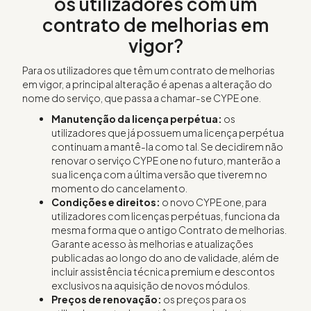
os utilizadores com um
contrato de melhorias em
vigor?
Para os utilizadores que têm um contrato de melhorias
em vigor, a principal alteração é apenas a alteração do
nome do serviço, que passa a chamar-se CYPE one.
Manutenção da licença perpétua:
os
utilizadores que já possuem uma licença perpétua
continuam a mantê-la como tal. Se decidirem não
renovar o serviço CYPE one no futuro, manterão a
sua licença com a última versão que tiverem no
momento do cancelamento.
Condições e direitos:
o novo CYPE one, para
utilizadores com licenças perpétuas, funciona da
mesma forma que o antigo Contrato de melhorias.
Garante acesso às melhorias e atualizações
publicadas ao longo do ano de validade, além de
incluir assistência técnica premium e descontos
exclusivos na aquisição de novos módulos.
Preços de renovação:
os preços para os