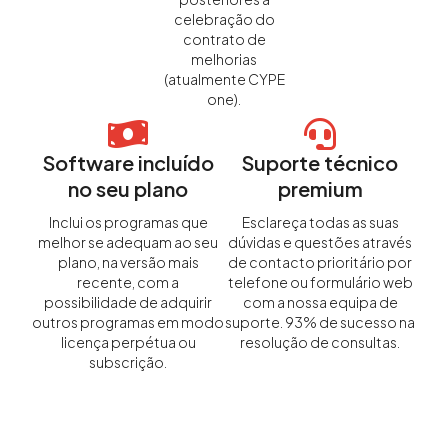
celebração do
contrato de
melhorias
(atualmente CYPE
one).
Software incluído
Suporte técnico
no seu plano
premium
Inclui os programas que
Esclareça todas as suas
melhor se adequam ao seu
dúvidas e questões através
plano, na versão mais
de contacto prioritário por
recente, com a
telefone ou formulário web
possibilidade de adquirir
com a nossa equipa de
outros programas em modo
suporte. 93% de sucesso na
licença perpétua ou
resolução de consultas.
subscrição.