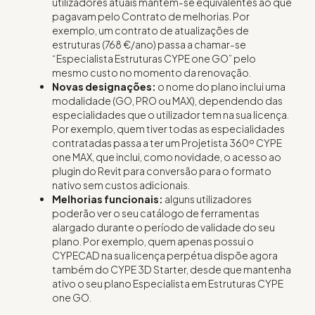
utilizadores atuais mantêm-se equivalentes ao que
pagavam pelo Contrato de melhorias. Por
exemplo, um contrato de atualizações de
estruturas (768 €/ano) passa a chamar-se
“Especialista Estruturas CYPE one GO” pelo
mesmo custo no momento da renovação.
Novas designações:
o nome do plano inclui uma
modalidade (GO, PRO ou MAX), dependendo das
especialidades que o utilizador tem na sua licença.
Por exemplo, quem tiver todas as especialidades
contratadas passa a ter um Projetista 360º CYPE
one MAX, que inclui, como novidade, o acesso ao
plugin do Revit para conversão para o formato
nativo sem custos adicionais.
Melhorias funcionais:
alguns utilizadores
poderão ver o seu catálogo de ferramentas
alargado durante o período de validade do seu
plano. Por exemplo, quem apenas possui o
CYPECAD na sua licença perpétua dispõe agora
também do CYPE 3D Starter, desde que mantenha
ativo o seu plano Especialista em Estruturas CYPE
one GO.