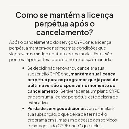
Como se mantém a licença
perpétua após o
cancelamento?
Após o cancelamento do serviço CYPE one, a licença
perpétua mantém-se nas mesmas condições que
vigoravam no antigo contrato de melhorias. Estes são
pontos importantes sobre como a licença é mantida:
Se decidir não renovar ou cancelar a sua
subscrição CYPE one
, mantém a sua licença
perpétua para os programas que já possui e
a última versão disponível no momento do
cancelamento.
Se tiver apenas um plano CYPE
one sem uma licença perpétua, este deixará de
estar ativo.
Perda
de serviços adicionais:
ao cancelar a
sua subscrição, o que deixa de ter não é o
programa em si, mas sim o acesso aos serviços
e vantagens do CYPE one. O que inclui::