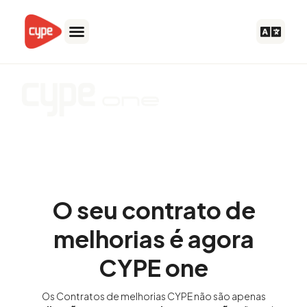
Skip
to
content
Todo CYPE conectado en una única experiencia
O seu contrato de
melhorias é agora
CYPE one
Os Contratos de melhorias CYPE não são apenas