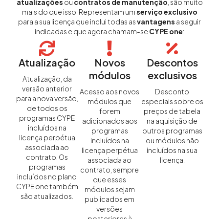
atualizações
ou
contratos de manutenção
, são muito
mais do que isso. Representam um
serviço exclusivo
para a sua licença que inclui todas as
vantagens
a seguir
indicadas e que agora chamam-se
CYPE one
:
Atualização
Novos
Descontos
módulos
exclusivos
Atualização, da
versão anterior
Acesso aos novos
Desconto
para a nova versão,
módulos que
especiais sobre os
de todos os
forem
preços de tabela
programas CYPE
adicionados aos
na aquisição de
incluídos na
programas
outros programas
licença perpétua
incluídos na
ou módulos não
associada ao
licença perpétua
incluídos na sua
contrato. Os
associada ao
licença.
programas
contrato, sempre
incluídos no plano
que esses
CYPE one também
módulos sejam
são atualizados.
publicados em
versões
posteriores à