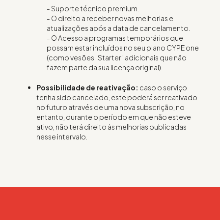
- Suporte técnico premium.
- O direito a receber novas melhorias e
atualizações após a data de cancelamento.
- O Acesso a programas temporários que
possam estar incluídos no seu plano CYPE one
(como vesões "Starter" adicionais que não
fazem parte da sua licença original).
Possibilidade de reativação:
caso o serviço
tenha sido cancelado, este poderá ser reativado
no futuro através de uma nova subscrição, no
entanto, durante o período em que não esteve
ativo, não terá direito às melhorias publicadas
nesse intervalo.