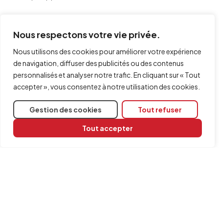
Comment utiliser une application CYPE
Nous respectons votre vie privée.
gratuite
Nous utilisons des cookies pour améliorer votre expérience
Inscrivez-vous sur BIMserver.center.
de navigation, diffuser des publicités ou des contenus
Téléchargez
l’application gratuite de votre choix.
personnalisés et analyser notre trafic. En cliquant sur « Tout
Installez-la, puis lancez-la.
accepter », vous consentez à notre utilisation des cookies.
Besoin d’aide ?
Gestion des cookies
Tout refuser
En cas de doute, de problème ou de question, contactez
Tout accepter
le
support technique
via les outils d’aide mis à votre
disposition.
Partager