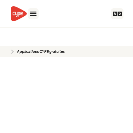
Aller
au
contenu
Applications CYPE gratuites
Applications CYPE gratuites