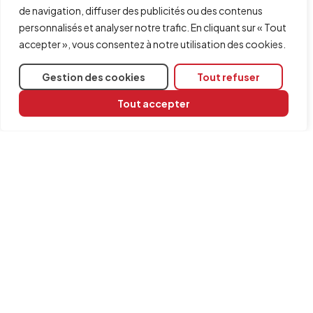
inscrit
(réglez la précision via
'Nombre de
de navigation, diffuser des publicités ou des contenus
segments'
).
personnalisés et analyser notre trafic. En cliquant sur « Tout
accepter », vous consentez à notre utilisation des cookies.
Édition
Gestion des cookies
Tout refuser
Tous les éléments créés avec ces fonctions peuvent
ensuite être modifiés grâce à
l’édition des éléments
Tout accepter
d’esquisse
.
Partager
Logiciels concernés
CYPE Architecture