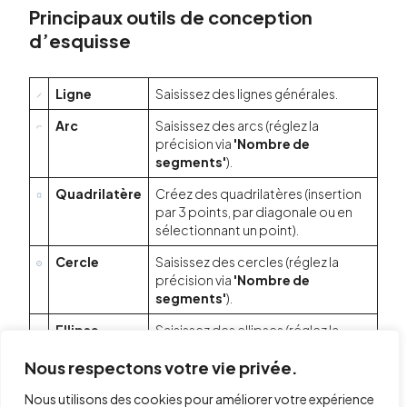
Principaux outils de conception
d’esquisse
Ligne
Saisissez des lignes générales.
Arc
Saisissez des arcs (réglez la
précision via
'Nombre de
segments'
).
Quadrilatère
Créez des quadrilatères (insertion
par 3 points, par diagonale ou en
sélectionnant un point).
Cercle
Saisissez des cercles (réglez la
précision via
'Nombre de
segments'
).
Ellipse
Saisissez des ellipses (réglez la
précision via
'Nombre de
Nous respectons votre vie privée.
segments'
).
Polygone
Saisissez des polygones inscrits
Nous utilisons des cookies pour améliorer votre expérience