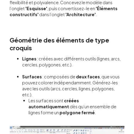
flexibilité et polyvalence. Concevez le modèle dans
l’onglet
'Esquisse'
, puis convertissez-le en
'Éléments
constructifs'
dans l’onglet
'Architecture'
.
Géométrie des éléments de type
croquis
Lignes
: créées avec différents outils (lignes, arcs,
cercles, polygones, etc.).
Surfaces
: composées de
deux faces
, que vous
pouvez colorer indépendamment. Générez-les
avec les outils (arcs, cercles, lignes, polygones,
etc.).
Les surfaces sont
créées
automatiquement
dès qu’un ensemble de
lignes forme un
polygone fermé
.