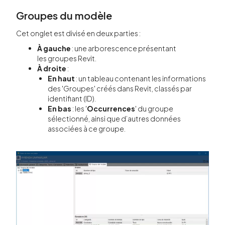
Groupes du modèle
Cet onglet est divisé en deux parties :
À gauche
: une arborescence présentant
les groupes Revit.
À droite
:
En haut
: un tableau contenant les informations
des 'Groupes' créés dans Revit, classés par
identifiant (ID).
En bas
: les '
Occurrences
' du groupe
sélectionné, ainsi que d’autres données
associées à ce groupe.