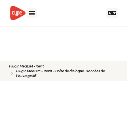
Aller
au
contenu
Plugin MedBIM - Revit - Boîte de
dialogue 'Données de l'ouvrage
lié'
Plugin MedBIM - Revit
Plugin MedBIM - Revit - Boîte de dialogue 'Données de
l'ouvrage lié'