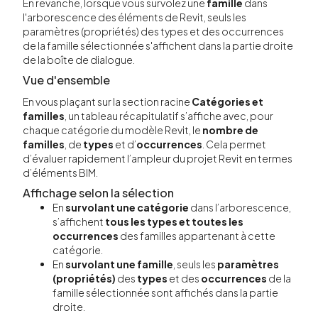
En revanche, lorsque vous survolez une
famille
dans
l'arborescence des éléments de Revit, seuls les
paramètres (propriétés) des types et des occurrences
de la famille sélectionnée s'affichent dans la partie droite
de la boîte de dialogue.
Vue d'ensemble
En vous plaçant sur la section racine
Catégories et
familles
, un tableau récapitulatif s’affiche avec, pour
chaque catégorie du modèle Revit, le
nombre de
familles
, de
types
et d’
occurrences
. Cela permet
d’évaluer rapidement l’ampleur du projet Revit en termes
d’éléments BIM.
Affichage selon la sélection
En
survolant une catégorie
dans l’arborescence,
s’affichent
tous les types et toutes les
occurrences
des familles appartenant à cette
catégorie.
En
survolant une famille
, seuls les
paramètres
(propriétés)
des
types
et des
occurrences
de la
famille sélectionnée sont affichés dans la partie
droite.