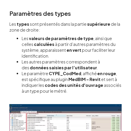
Paramètres des types
Les
types
sont présentés dans la partie
supérieure
de la
zone de droite :
Les
valeurs de paramètres de type
, ainsi que
celles
calculées
à partir d’autres paramètres du
système, apparaissent
en vert
pour faciliter leur
identification.
Les autres paramètres correspondent à
des
données saisies par l’utilisateur
.
Le paramètre
CYPE_CodMed
, affiché
en rouge
,
est spécifique au plugin
MedBIM – Revit
et sert à
indiquer les
codes des unités d'ouvrage
associés
à un type pour le métré.