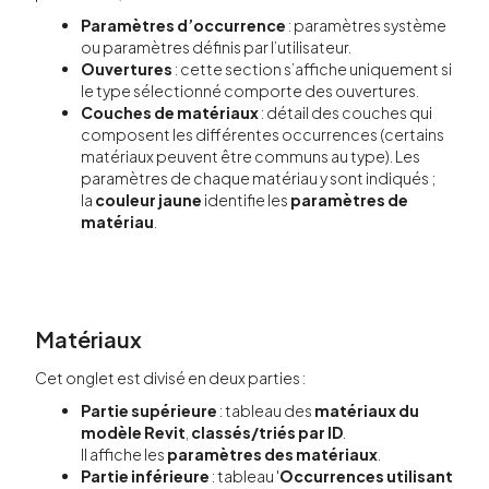
Paramètres d’occurrence
: paramètres système
ou paramètres définis par l’utilisateur.
Ouvertures
: cette section s’affiche uniquement si
le type sélectionné comporte des ouvertures.
Couches de matériaux
: détail des couches qui
composent les différentes occurrences (certains
matériaux peuvent être communs au type). Les
paramètres de chaque matériau y sont indiqués ;
la
couleur jaune
identifie les
paramètres de
matériau
.
Matériaux
Cet onglet est divisé en deux parties :
Partie supérieure
: tableau des
matériaux du
modèle Revit
,
classés/triés par ID
.
Il affiche les
paramètres des matériaux
.
Partie inférieure
: tableau '
Occurrences utilisant