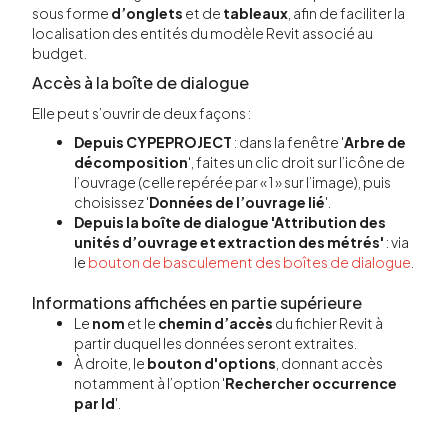
sous forme
d’onglets
et de
tableaux
, afin de faciliter la
localisation des entités du modèle Revit associé au
budget.
Accès à la boîte de dialogue
Elle peut s’ouvrir de deux façons :
Depuis CYPEPROJECT
: dans la fenêtre '
Arbre de
décomposition
', faites un clic droit sur l’icône de
l’ouvrage (celle repérée par « 1 » sur l’image), puis
choisissez '
Données de l’ouvrage lié
'.
Depuis la boîte de dialogue 'Attribution des
unités d’ouvrage et extraction des métrés'
: via
le
bouton de basculement des boîtes de dialogue
.
Informations affichées en partie supérieure
Le
nom
et le
chemin d’accès
du fichier Revit à
partir duquel les données seront extraites.
À droite, le
bouton d'options
, donnant accès
notamment à l’option '
Rechercher occurrence
par Id
'.