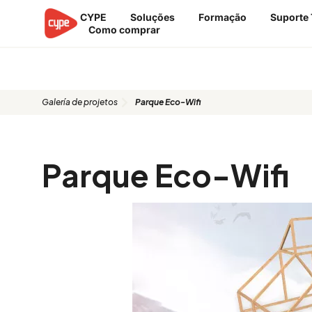
Skip
CYPE
Soluções
Formação
Suporte 
to
Como comprar
content
Proyecto: Parque Eco-Wifi
Galería de projetos
Parque Eco-Wifi
Parque Eco-Wifi