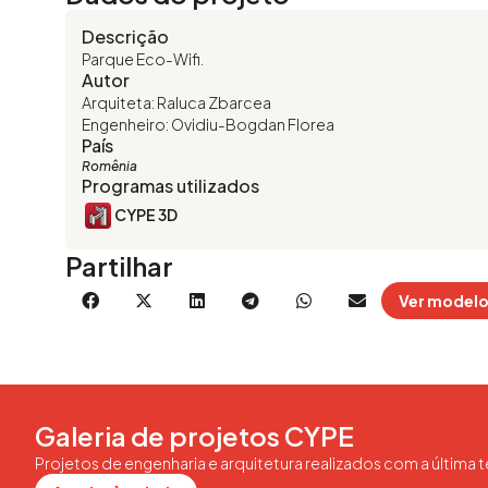
Descrição
Parque Eco-Wifi.
Autor
Arquiteta: Raluca Zbarcea
Engenheiro: Ovidiu-Bogdan Florea
País
Romênia
Programas utilizados
CYPE 3D
Partilhar
Ver modelo
Galeria de projetos CYPE
Projetos de engenharia e arquitetura realizados com a última 