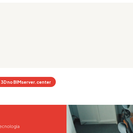
 3D no BIMserver.center
tecnologia