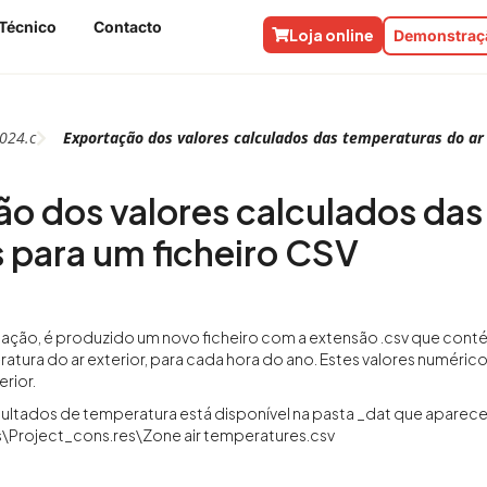
Técnico
Contacto
Loja online
Demonstraçã
024.c
Exportação dos valores calculados das temperaturas do ar 
o dos valores calculados das 
 para um ficheiro CSV
ação, é produzido um novo ficheiro com a extensão .csv que contém
ratura do ar exterior, para cada hora do ano. Estes valores numér
erior.
sultados de temperatura está disponível na pasta _dat que aparece 
us\Project_cons.res\Zone air temperatures.csv