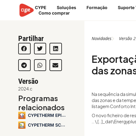
Skip
CYPE
Soluções
Formação
Suporte 
to
Como comprar
content
Partilhar
Novidades
Versão
2
Exportaçã
das zonas
Versão
2024.c
Na sequência da simul
Programas
das zonas e da tempe
relacionados
listagem Conforto Int
CYPETHERM EPlus
O novo ficheiro de re
… \ […]_dat\Energypl
CYPETHERM SCE-CS Plus