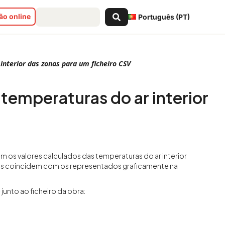
Search
o online
Português (PT)
...
interior das zonas para um ficheiro CSV
temperaturas do ar interior
 os valores calculados das temperaturas do ar interior
icos coincidem com os representados graficamente na
junto ao ficheiro da obra: