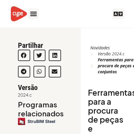
Skip
to
content
Partilhar
Novidades
Versão
2024.c
Ferramentas para
procura de peças 
conjuntos
Versão
Ferramenta
2024.c
para a
Programas
procura
relacionados
de peças
StruBIM Steel
e