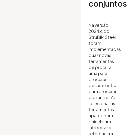
conjuntos
Na versão
2024.c do
StruBIM Steel
foram
implementadas
duas novas
ferramentas
de procura,
uma para
procurar
peças e outra
para procurar
conjuntos. Ao
selecionar as
ferramentas
aparece um
painel para
introduzir a
referência a