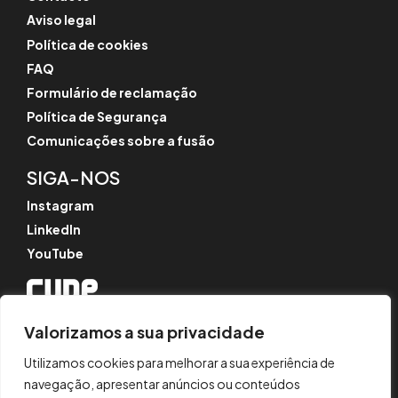
Aviso legal
Política de cookies
FAQ
Formulário de reclamação
Política de Segurança
Comunicações sobre a fusão
SIGA-NOS
Instagram
LinkedIn
YouTube
Valorizamos a sua privacidade
© CYPE Ingenieros, S.A.
Av. de Loring, 4
Utilizamos cookies para melhorar a sua experiência de
03003 Alicante, Espanha
navegação, apresentar anúncios ou conteúdos