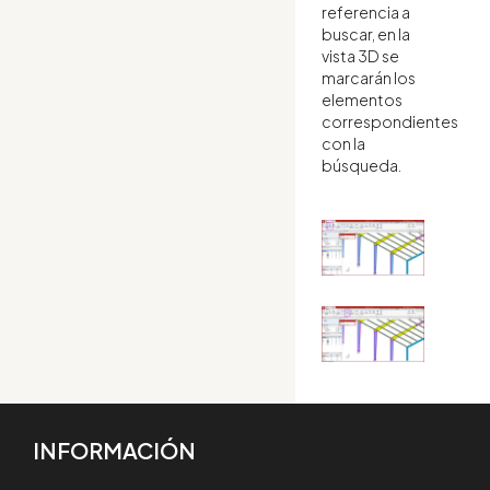
referencia a
buscar, en la
vista 3D se
marcarán los
elementos
correspondientes
con la
búsqueda.
INFORMACIÓN