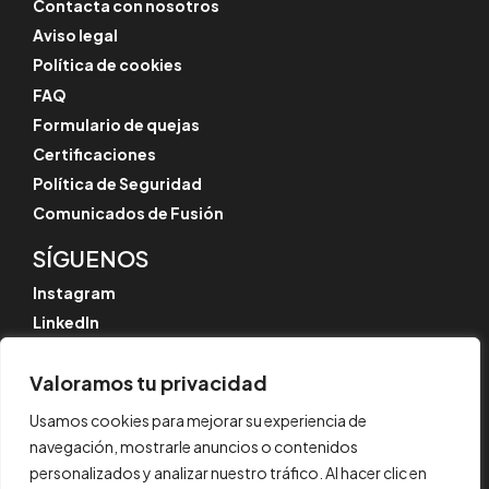
Contacta con nosotros
Aviso legal
Política de cookies
FAQ
Formulario de quejas
Certificaciones
Política de Seguridad
Comunicados de Fusión
SÍGUENOS
Instagram
LinkedIn
YouTube
Valoramos tu privacidad
Usamos cookies para mejorar su experiencia de
navegación, mostrarle anuncios o contenidos
© CYPE Ingenieros, S.A.
Av. de Loring, 4
personalizados y analizar nuestro tráfico. Al hacer clic en
03003 Alicante, España