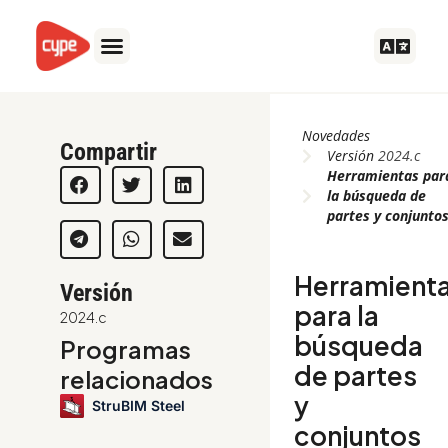
Ir
al
contenido
Novedades
Compartir
Versión
2024.c
Herramientas par
la búsqueda de
partes y conjunto
Herramient
Versión
para la
2024.c
búsqueda
Programas
de partes
relacionados
y
StruBIM Steel
conjuntos