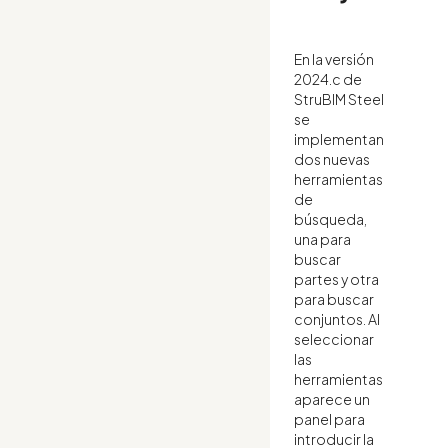
En la versión
2024.c de
StruBIM Steel
se
implementan
dos nuevas
herramientas
de
búsqueda,
una para
buscar
partes y otra
para buscar
conjuntos. Al
seleccionar
las
herramientas
aparece un
panel para
introducir la