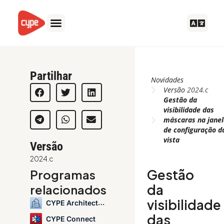
Skip
to
content
Partilhar
Novidades
Versão
2024.c
Gestão da
visibilidade das
máscaras na jane
de configuração d
vista
Versão
2024.c
Gestão
Programas
da
relacionados
visibilidade
CYPE Architecture
das
CYPE Connect