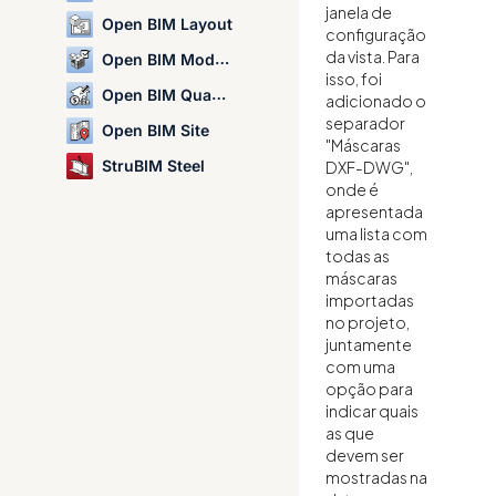
janela de
Open BIM Layout
configuração
da vista. Para
Open BIM Model Checker
isso, foi
Open BIM Quantities
adicionado o
separador
Open BIM Site
"Máscaras
StruBIM Steel
DXF-DWG",
onde é
apresentada
uma lista com
todas as
máscaras
importadas
no projeto,
juntamente
com uma
opção para
indicar quais
as que
devem ser
mostradas na