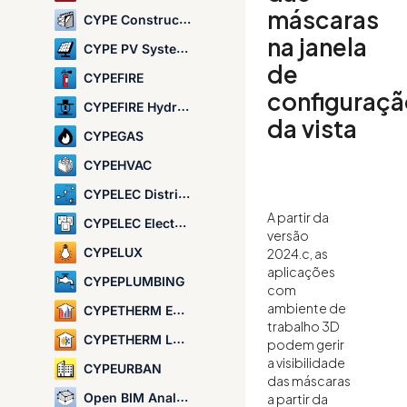
máscaras
CYPE Construction Systems
na janela
CYPE PV Systems
de
CYPEFIRE
configuraç
CYPEFIRE Hydraulic Systems
da vista
CYPEGAS
CYPEHVAC
CYPELEC Distribution
A partir da
CYPELEC Electrical Mechanisms
versão
CYPELUX
2024.c, as
aplicações
CYPEPLUMBING
com
ambiente de
CYPETHERM EPlus
trabalho 3D
CYPETHERM LOADS
podem gerir
a visibilidade
CYPEURBAN
das máscaras
Open BIM Analytical Model
a partir da