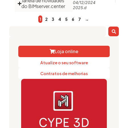
Janela de novidades
04/12/2024
do BIMserver.center
2025.d
1
2
3
4
5
6
7
→
Loja online
Atualize o seu software
Contratos de melhorias