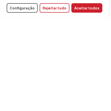
Configuração
Rejeitar tudo
Aceitar todos
INFORMAÇÃO
Contacto
Aviso legal
Política de cookies
FAQ
Formulário de reclamação
Política de Segurança