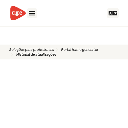
Skip
to
content
Historial de atualizações
Soluções para profissionais
Portal frame generator
Historial de atualizações