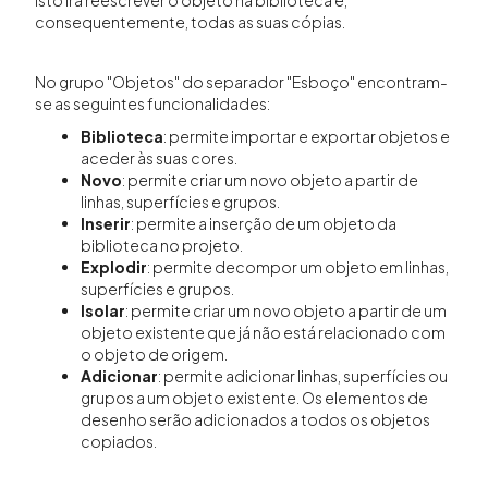
Isto irá reescrever o objeto na biblioteca e,
consequentemente, todas as suas cópias.
No grupo "Objetos" do separador "Esboço" encontram-
se as seguintes funcionalidades:
Biblioteca
: permite importar e exportar objetos e
aceder às suas cores.
Novo
: permite criar um novo objeto a partir de
linhas, superfícies e grupos.
Inserir
: permite a inserção de um objeto da
biblioteca no projeto.
Explodir
: permite decompor um objeto em linhas,
superfícies e grupos.
Isolar
: permite criar um novo objeto a partir de um
objeto existente que já não está relacionado com
o objeto de origem.
Adicionar
: permite adicionar linhas, superfícies ou
grupos a um objeto existente. Os elementos de
desenho serão adicionados a todos os objetos
copiados.