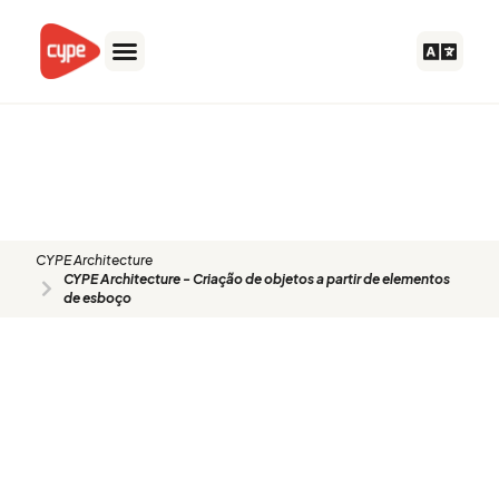
Skip
to
content
CYPE Architecture - Criação de
objetos a partir de elementos de
esboço
CYPE Architecture
CYPE Architecture - Criação de objetos a partir de elementos
de esboço