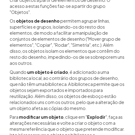
acesso a estas funções faz-se a partir do grupo
"Objetos".
Os
objetos de desenho
permitem agrupar linhas,
superfícies e grupos, isolando-os do resto dos
elementos, de modo a facilitar a manipulação de
conjuntos de elementos de desenho ("Mover grupo de
elementos", "Copiar", "Rodar", "Simetria", etc.). Além
disso, os objetos isolam os elementos que contêm do
resto do desenho, impedindo-os de se sobreporem uns
aos outros.
Quando
um objeto é criado
, é adicionado a uma
biblioteca local, ao contrário dos grupos de desenho,
que não têm uma biblioteca. A biblioteca permite que os
objetos sejam exportados e importados para
reutilização. Além disso, os objetos de esboço estão
relacionados uns com os outros, pelo que a alteração de
um objeto afeta as cópias do mesmo.
Para
modificar um objeto
, clique em "
Explodir
", faça as
alterações necessárias e volte a criar o objeto com a
mesma referência que o objeto que pretende modificar.