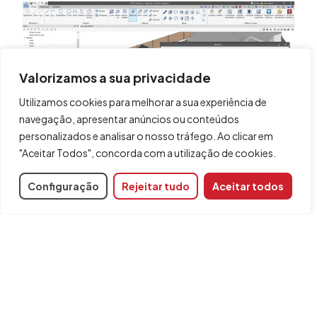
Valorizamos a sua privacidade
Utilizamos cookies para melhorar a sua experiência de
navegação, apresentar anúncios ou conteúdos
personalizados e analisar o nosso tráfego. Ao clicar em
"Aceitar Todos", concorda com a utilização de cookies.
Nota:
Os objetos interagem com as ferramentas "Mover grupo
Configuração
Rejeitar tudo
Aceitar todos
de elementos", "Copiar", "Apagar", "Rodar", "Simetria" e
"Escalar", mas as propriedades da superfície não podem
ser alteradas nem extrudidas. Para isso, o objeto tem de
ser explodido e recriado.
Partilhar