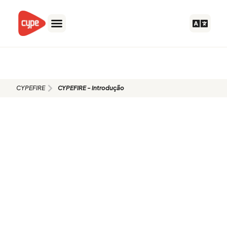
Skip
to
content
CYPEFIRE - Introdução
CYPEFIRE
CYPEFIRE - Introdução