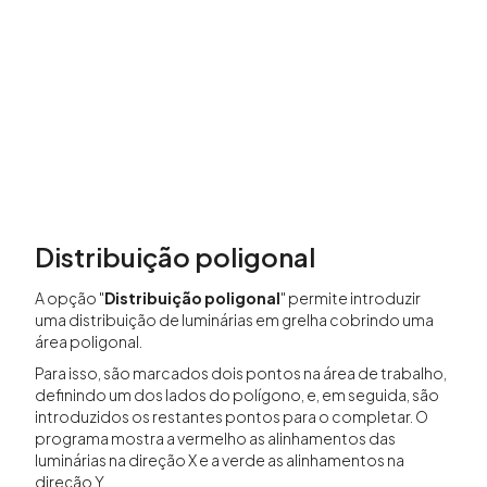
Distribuição poligonal
A opção "
Distribuição poligonal
" permite introduzir
uma distribuição de luminárias em grelha cobrindo uma
área poligonal.
Para isso, são marcados dois pontos na área de trabalho,
definindo um dos lados do polígono, e, em seguida, são
introduzidos os restantes pontos para o completar. O
programa mostra a vermelho as alinhamentos das
luminárias na direção X e a verde as alinhamentos na
direção Y.