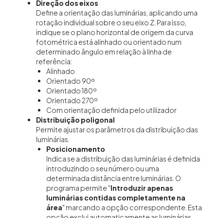
Direção dos eixos
Define a orientação das luminárias, aplicando uma
rotação individual sobre o seu eixo Z. Para isso,
indique se o plano horizontal de origem da curva
fotométrica está alinhado ou orientado num
determinado ângulo em relação à linha de
referência:
Alinhado
Orientado 90º
Orientado 180º
Orientado 270º
Com orientação definida pelo utilizador
Distribuição
poligonal
Permite ajustar os parâmetros da distribuição das
luminárias.
Posicionamento
Indica se a distribuição das luminárias é definida
introduzindo o seu número ou uma
determinada distância entre luminárias. O
programa permite "
Introduzir apenas
luminárias contidas completamente na
área
" marcando a opção correspondente. Esta
opção exclui automaticamente as luminárias