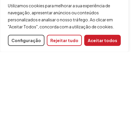
Utilizamos cookies para melhorar a sua experiência de
navegação, apresentar anúncios ou conteúdos
personalizados e analisar o nosso tráfego. Ao clicar em
"Aceitar Todos", concorda com a utilização de cookies.
Configuração
Rejeitar tudo
Aceitar todos
Partilhar
Programas relacionados
CYPELUX
INFORMAÇÃO