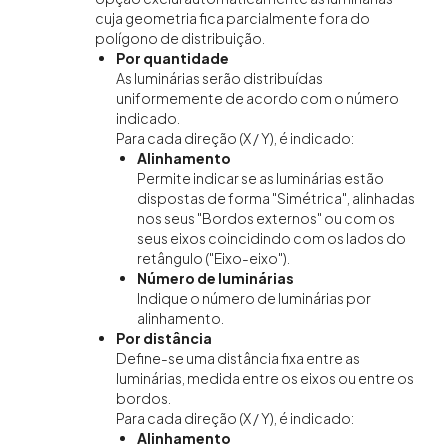
cuja geometria fica parcialmente fora do
polígono de distribuição.
Por quantidade
As luminárias serão distribuídas
uniformemente de acordo com o número
indicado.
Para cada direção (X / Y), é indicado:
Alinhamento
Permite indicar se as luminárias estão
dispostas de forma "Simétrica", alinhadas
nos seus "Bordos externos" ou com os
seus eixos coincidindo com os lados do
retângulo ("Eixo-eixo").
Número de luminárias
Indique o número de luminárias por
alinhamento.
Por distância
Define-se uma distância fixa entre as
luminárias, medida entre os eixos ou entre os
bordos.
Para cada direção (X / Y), é indicado:
Alinhamento