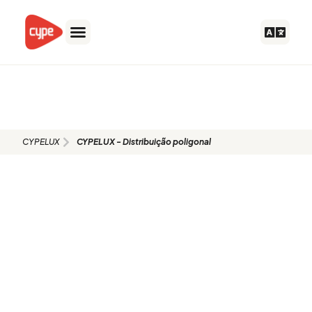
Skip
to
content
CYPELUX - Distribuição
poligonal
CYPELUX
CYPELUX - Distribuição poligonal