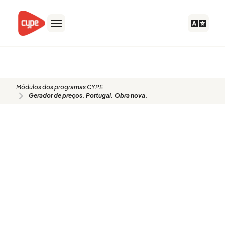
Skip
to
content
002
Módulos dos programas CYPE
Gerador de preços. Portugal. Obra nova.