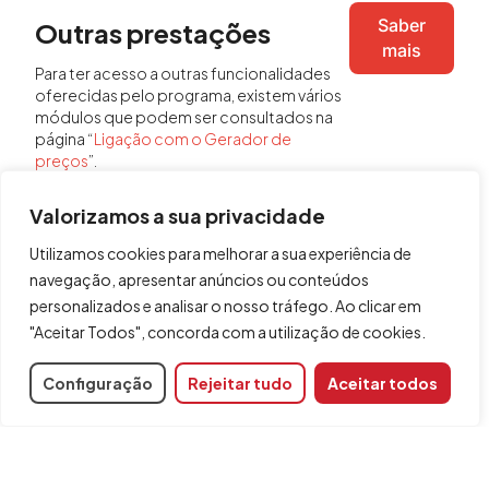
Saber
Outras prestações
mais
Para ter acesso a outras funcionalidades
oferecidas pelo programa, existem vários
módulos que podem ser consultados na
página “
Ligação com o Gerador de
preços
”.
Valorizamos a sua privacidade
Utilizamos cookies para melhorar a sua experiência de
Partilhar
navegação, apresentar anúncios ou conteúdos
personalizados e analisar o nosso tráfego. Ao clicar em
Código do módulo
"Aceitar Todos", concorda com a utilização de cookies.
002
Configuração
Rejeitar tudo
Aceitar todos
Programas relacionados
Arquimedes
CYPECAD MEP