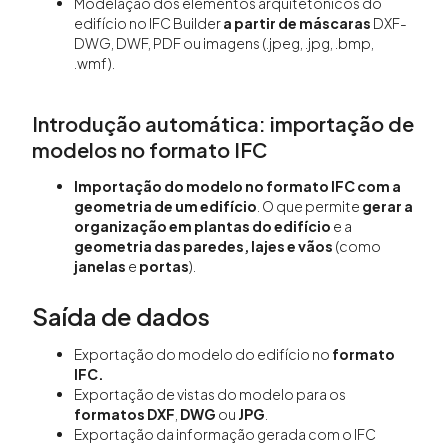
Modelação dos elementos arquitetónicos do
edifício no IFC Builder
a partir de máscaras
DXF-
DWG, DWF, PDF ou imagens (.jpeg, .jpg, .bmp,
.wmf).
Introdução automática: importação de
modelos no formato IFC
Importação do modelo no formato IFC com a
geometria de um edifício
. O que permite
gerar a
organização em plantas do edifício
e a
geometria das paredes, lajes e vãos
(como
janelas
e
portas
).
Saída de dados
Exportação do modelo do edifício no
formato
IFC.
Exportação de vistas do modelo para os
formatos DXF
,
DWG
ou
JPG
.
Exportação da informação gerada com o IFC