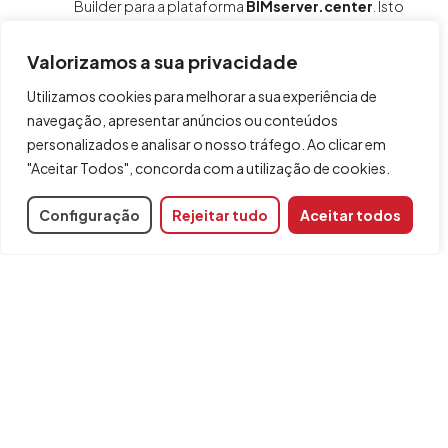
Builder para a plataforma
BIMserver.center
. Isto
permite que os participantes autorizados do
projeto possam visualizar e exportar a geometria
Valorizamos a sua privacidade
do edifício para diferentes programas, como
CYPECAD,
CYPETHERM EPlus
,
CYPESOUND
,
Utilizamos cookies para melhorar a sua experiência de
CYPEPLUMBING, CYPELEC Electrical
navegação, apresentar anúncios ou conteúdos
Mechanisms, CYPELEC Distribution, CYPEGAS,
personalizados e analisar o nosso tráfego. Ao clicar em
CYPEHVAC, CYPEHVAC Radiant Floor,
CYPELUX, CYPEFIRE
,
CYPEFIRE Hydraulic
"Aceitar Todos", concorda com a utilização de cookies.
Systems
e
CYPETEL Wireless
, entre outros.
Configuração
Rejeitar tudo
Aceitar todos
Partilhar
Programas relacionados
IFC Builder