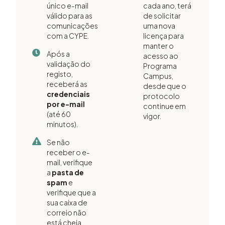
único e-mail
cada ano, terá
válido para as
de solicitar
comunicações
uma nova
com a CYPE.
licença para
manter o
Após a
acesso ao
validação do
Programa
registo,
Campus,
receberá as
desde que o
credenciais
protocolo
por e-mail
continue em
(até 60
vigor.
minutos).
Se não
receber o e-
mail, verifique
a
pasta de
spam
e
verifique que a
sua caixa de
correio não
está cheia.