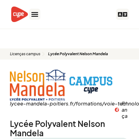
Ir
para
o
conteúdo
Licenças campus
Licenças campus
Lycée Polyvalent Nelson Mandela
lycee-mandela-poitiers.fr/formations/voie-technol
Fr
an
ça
Lycée Polyvalent Nelson
Mandela