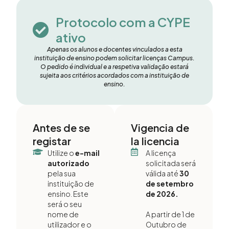
Protocolo com a CYPE
ativo
Apenas os alunos e docentes vinculados a esta
instituição de ensino podem solicitar licenças Campus.
O pedido é individual e a respetiva validação estará
sujeita aos critérios acordados com a instituição de
ensino.
Antes de se
Vigencia de
registar
la licencia
Utilize o
e-mail
A licença
autorizado
solicitada será
pela sua
válida até
30
instituição de
de setembro
ensino. Este
de 2026.
será o seu
nome de
A partir de 1 de
utilizador e o
Outubro de