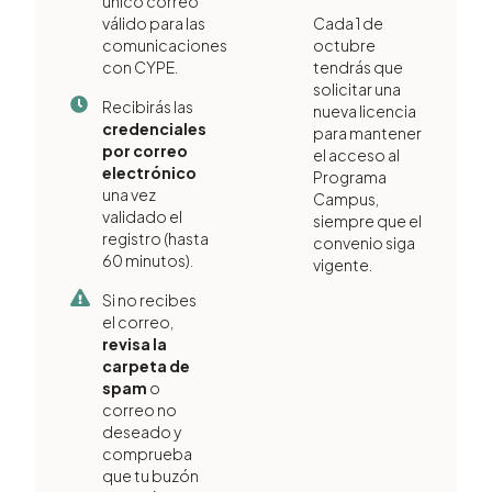
único correo
válido para las
Cada 1 de
comunicaciones
octubre
con CYPE.
tendrás que
solicitar una
Recibirás las
nueva licencia
credenciales
para mantener
por correo
el acceso al
electrónico
Programa
una vez
Campus,
validado el
siempre que el
registro (hasta
convenio siga
60 minutos).
vigente.
Si no recibes
el correo,
revisa la
carpeta de
spam
o
correo no
deseado y
comprueba
que tu buzón