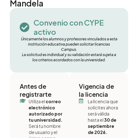
Mandela
Convenio con CYPE
activo
Únicamente los alumnos y profesores vinculados a esta
institución educativa pueden solicitar licencias
Campus.
La solicitud es individual y su validación estará sujeta a
los criterios acordados con la universidad.
Antes de
Vigencia de
registrarte
la licencia
Utiliza el
correo
La licencia que
electrónico
solicites ahora
autorizado por
será válida
tu universidad.
hasta el
30 de
Será tu nombre
septiembre
de usuario y el
de 2026.