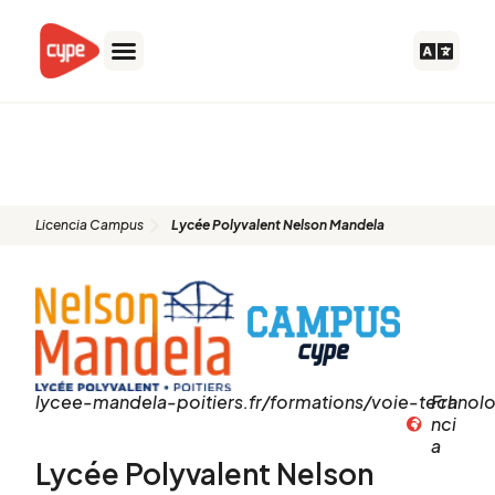
Ir
al
contenido
Lycée Polyvalent Nelson
Mandela
Licencia Campus
Lycée Polyvalent Nelson Mandela
lycee-mandela-poitiers.fr/formations/voie-technol
Fra
nci
a
Lycée Polyvalent Nelson