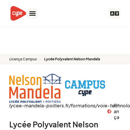
Skip
to
content
Lycée Polyvalent Nelson
Mandela
Licença Campus
Lycée Polyvalent Nelson Mandela
lycee-mandela-poitiers.fr/formations/voie-technol
Fr
an
ça
Lycée Polyvalent Nelson