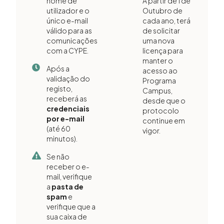
nome de
A partir de 1 de
utilizador e o
Outubro de
único e-mail
cada ano, terá
válido para as
de solicitar
comunicações
uma nova
com a CYPE.
licença para
manter o
Após a
acesso ao
validação do
Programa
registo,
Campus,
receberá as
desde que o
credenciais
protocolo
por e-mail
continue em
(até 60
vigor.
minutos).
Se não
receber o e-
mail, verifique
a
pasta de
spam
e
verifique que a
sua caixa de