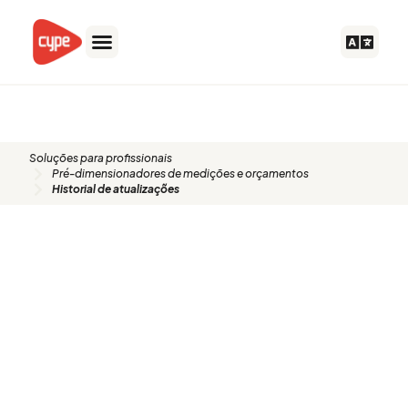
Skip
to
content
Historial de atualizações
Soluções para profissionais
Pré-dimensionadores de medições e orçamentos
Historial de atualizações