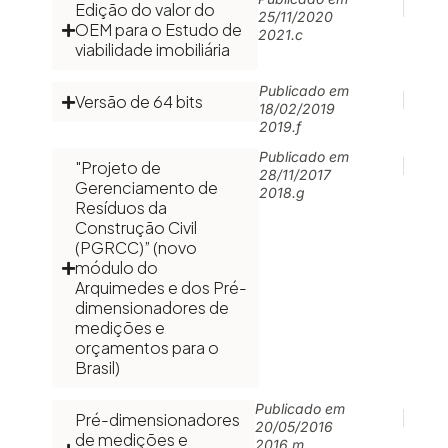
Edição do valor do
25/11/2020
OEM para o Estudo de
2021.c
viabilidade imobiliária
Publicado em
Versão de 64 bits
18/02/2019
2019.f
Publicado em
"Projeto de
28/11/2017
Gerenciamento de
2018.g
Resíduos da
Construção Civil
(PGRCC)” (novo
módulo do
Arquimedes e dos Pré-
dimensionadores de
medições e
orçamentos para o
Brasil)
Publicado em
Pré-dimensionadores
20/05/2016
de medições e
2016.m