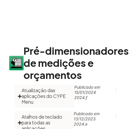
Pré-dimensionadores
de medições e
orçamentos
Publicado em
Atualização das
15/01/2024
aplicações do CYPE
2024.f
Menu
Publicado em
Atalhos de teclado
13/12/2023
para todas as
2024.e
aplicações