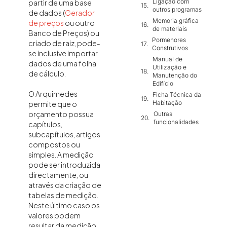
Ligação com
partir de uma base
outros programas
de dados (
Gerador
Memoria gráfica
de preços
ou outro
de materiais
Banco de Preços) ou
Pormenores
criado de raiz, pode-
Construtivos
se inclusive importar
Manual de
dados de uma folha
Utilização e
de cálculo.
Manutenção do
Edifício
O Arquimedes
Ficha Técnica da
Habitação
permite que o
orçamento possua
Outras
funcionalidades
capítulos,
subcapítulos, artigos
compostos ou
simples. A medição
pode ser introduzida
directamente, ou
através da criação de
tabelas de medição.
Neste último caso os
valores podem
resultar da medição