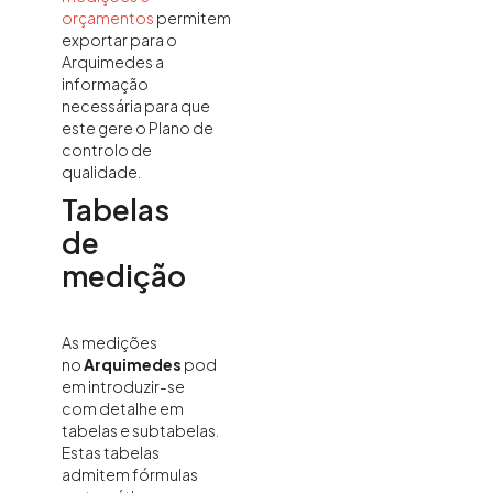
orçamentos
permitem
exportar para o
Arquimedes a
informação
necessária para que
este gere o Plano de
controlo de
qualidade.
Tabelas
de
medição
As medições
no
Arquimedes
pod
em introduzir-se
com detalhe em
tabelas e subtabelas.
Estas tabelas
admitem fórmulas