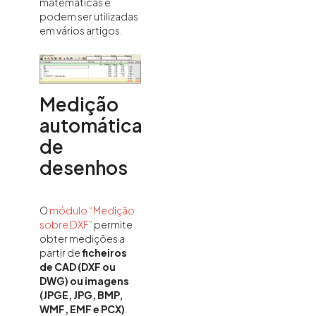
matemáticas e
podem ser utilizadas
em vários artigos.
Medição
automática
de
desenhos
O
módulo “Medição
sobre DXF”
permite
obter medições a
partir de
ficheiros
de CAD (DXF ou
DWG) ou imagens
(JPGE, JPG, BMP,
WMF, EMF e PCX)
.