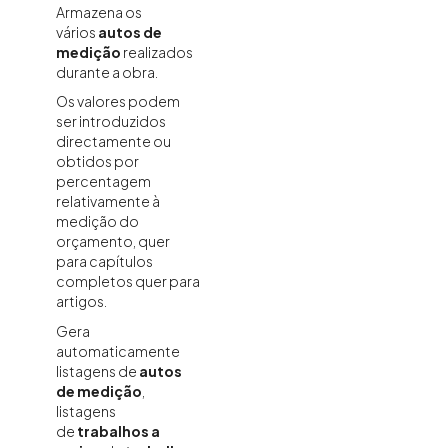
Armazena os
vários
autos de
medição
realizados
durante a obra.
Os valores podem
ser introduzidos
directamente ou
obtidos por
percentagem
relativamente à
medição do
orçamento, quer
para capítulos
completos quer para
artigos.
Gera
automaticamente
listagens de
autos
de medição
,
listagens
de
trabalhos a