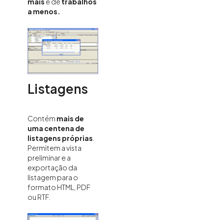
mais
e de
trabalhos
a menos.
Listagens
Contém
mais de
uma centena de
listagens próprias
.
Permitem a vista
preliminar e a
exportação da
listagem para o
formato HTML, PDF
ou RTF.