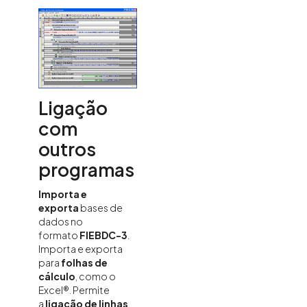
Ligação
com
outros
programas
Importa e
exporta
bases de
dados no
formato
FIEBDC-3
.
Importa e exporta
para
folhas de
cálculo
, como o
Excel®. Permite
a
ligação de linhas