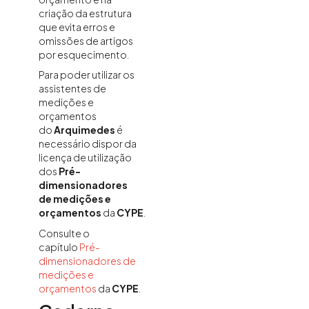
criação da estrutura
que evita erros e
omissões de artigos
por esquecimento.
Para poder utilizar os
assistentes de
medições e
orçamentos
do
Arquimedes
é
necessário dispor da
licença de utilização
dos
Pré-
dimensionadores
de medições e
orçamentos
da
CYPE
.
Consulte o
capítulo
Pré-
dimensionadores de
medições e
orçamentos
da
CYPE
.