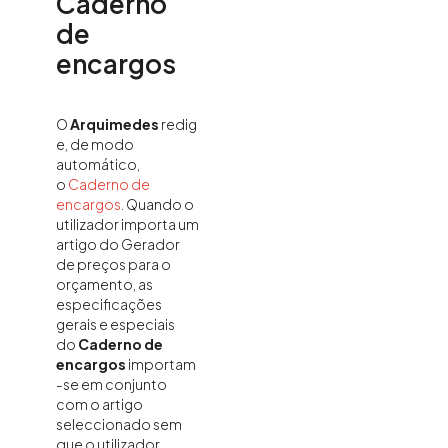
Caderno
de
encargos
O
Arquimedes
redig
e, de modo
automático,
o
Caderno de
encargos
. Quando o
utilizador importa um
artigo do Gerador
de preços para o
orçamento, as
especificações
gerais e especiais
do
Caderno de
encargos
importam
-se em conjunto
com o artigo
seleccionado sem
que o utilizador