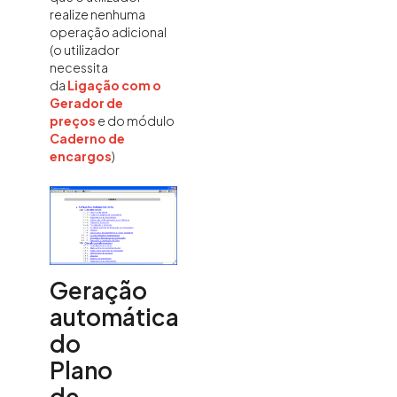
realize nenhuma
operação adicional
(o utilizador
necessita
da
Ligação com o
Gerador de
preços
e do módulo
Caderno de
encargos
)
Geração
automática
do
Plano
de