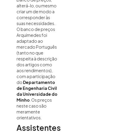
alterá-lo, ou mesmo
criar um de modo a
corresponder às
suas necessidades.
O banco de preços
Arquimedes foi
adaptado ao
mercado Português
(tanto no que
respeita à descrição
dos artigos como
aos rendimentos),
com a participação
do
Departamento
de Engenharia Civil
da Universidade do
Minho
. Os preços
neste caso são
meramente
orientativos.
Assistentes