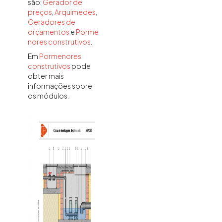
são:
Gerador de
preços
,
Arquimedes
,
Geradores de
orçamentos
e
Porme
nores construtivos
.
Em
Pormenores
construtivos
pode
obter mais
informações sobre
os módulos.