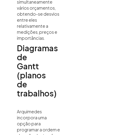
simultaneamente
vários orçamentos,
obtendo-se desvios
entre eles
relativamente a
medições, preços e
importâncias.
Diagramas
de
Gantt
(planos
de
trabalhos)
Arquimedes
incorpora uma
opção para
programar a ordem e