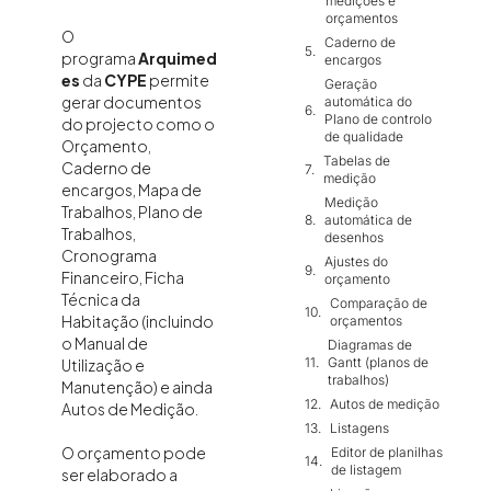
medições e
orçamentos
O
Caderno de
programa
Arquimed
encargos
es
da
CYPE
permite
Geração
gerar documentos
automática do
Plano de controlo
do projecto como o
de qualidade
Orçamento,
Tabelas de
Caderno de
medição
encargos, Mapa de
Medição
Trabalhos, Plano de
automática de
Trabalhos,
desenhos
Cronograma
Ajustes do
Financeiro, Ficha
orçamento
Técnica da
Comparação de
Habitação (incluindo
orçamentos
o Manual de
Diagramas de
Gantt (planos de
Utilização e
trabalhos)
Manutenção) e ainda
Autos de medição
Autos de Medição.
Listagens
O orçamento pode
Editor de planilhas
de listagem
ser elaborado a