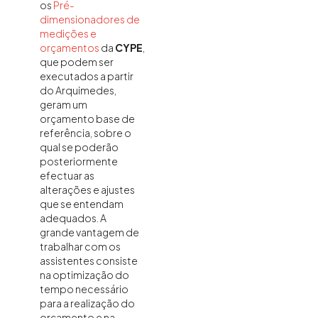
os
Pré-
dimensionadores de
medições e
orçamentos
da
CYPE
,
que podem ser
executados a partir
do Arquimedes,
geram um
orçamento base de
referência, sobre o
qual se poderão
posteriormente
efectuar as
alterações e ajustes
que se entendam
adequados. A
grande vantagem de
trabalhar com os
assistentes consiste
na optimização do
tempo necessário
para a realização do
orçamento e na