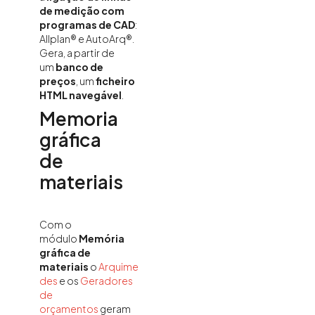
de medição com
programas de CAD
:
Allplan® e AutoArq®.
Gera, a partir de
um
banco de
preços
, um
ficheiro
HTML navegável
.
Memoria
gráfica
de
materiais
Com o
módulo
Memória
gráfica de
materiais
o
Arquime
des
e os
Geradores
de
orçamentos
geram