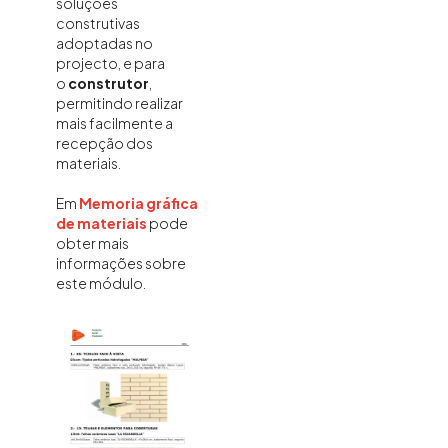
soluções
construtivas
adoptadas no
projecto, e para
o
construtor
,
permitindo realizar
mais facilmente a
recepção dos
materiais.
Em
Memoria gráfica
de materiais
pode
obter mais
informações sobre
este módulo.