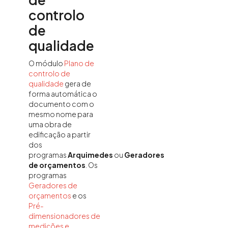
controlo
de
qualidade
O módulo
Plano de
controlo de
qualidade
gera de
forma automática o
documento com o
mesmo nome para
uma obra de
edificação a partir
dos
programas
Arquimedes
ou
Geradores
de orçamentos
. Os
programas
Geradores de
orçamentos
e os
Pré-
dimensionadores de
medições e