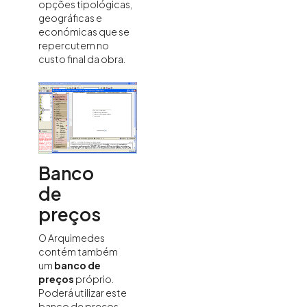
opções tipológicas,
geográficas e
económicas que se
repercutem no
custo final da obra.
Banco
de
preços
O Arquimedes
contém também
um
banco de
preços
próprio.
Poderá utilizar este
banco de preços,