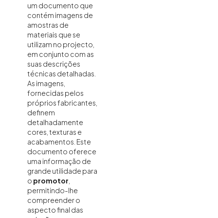
um documento que
contém imagens de
amostras de
materiais que se
utilizam no projecto,
em conjunto com as
suas descrições
técnicas detalhadas.
As imagens,
fornecidas pelos
próprios fabricantes,
definem
detalhadamente
cores, texturas e
acabamentos. Este
documento oferece
uma informação de
grande utilidade para
o
promotor
,
permitindo-lhe
compreender o
aspecto final das