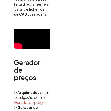
feita directamente a
partir de
ficheiros
de CAD
ou imagens.
Gerador
de
preços
O
Arquimedes
perm
ite a ligação com o
Gerador de preços
.
O
Gerador de