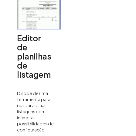
Editor
de
planilhas
de
listagem
Dispõe de uma
ferramenta para
realizar as suas
listagens com
inúmeras
possibilidades de
configuração.