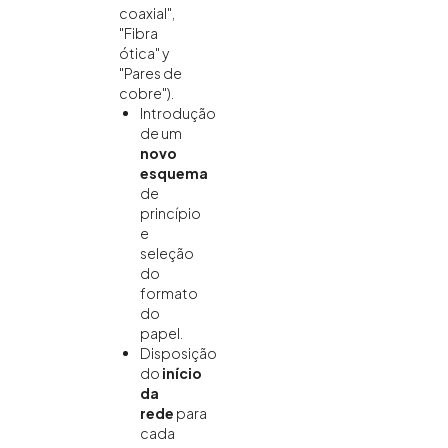
coaxial",
"Fibra
ótica" y
"Pares de
cobre").
Introdução
de um
novo
esquema
de
princípio
e
seleção
do
formato
do
papel.
Disposição
do
início
da
rede
para
cada