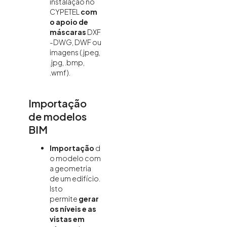
instalação no
CYPETEL
com
o apoio de
máscaras
DXF
-DWG, DWF ou
imagens (.jpeg,
.jpg, .bmp,
.wmf).
Importação
de modelos
BIM
Importação
d
o modelo com
a geometria
de um edifício.
Isto
permite
gerar
os níveis e as
vistas em