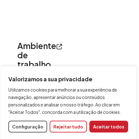
Ambiente
de
trabalho
O ambiente de
Valorizamos a sua privacidade
trabalho do
CYPETEL
dispõe de
Utilizamos cookies para melhorar a sua experiência de
quatro separadores
navegação, apresentar anúncios ou conteúdos
com diferentes
personalizados e analisar o nosso tráfego. Ao clicar em
ambientes de
"Aceitar Todos", concorda com a utilização de cookies.
trabalho: "
Modelo
3D
", "
Esquemas:
Cálculo
",
Configuração
Rejeitar tudo
Aceitar todos
"
Esquemas:
Pormenor
" e "
Orça