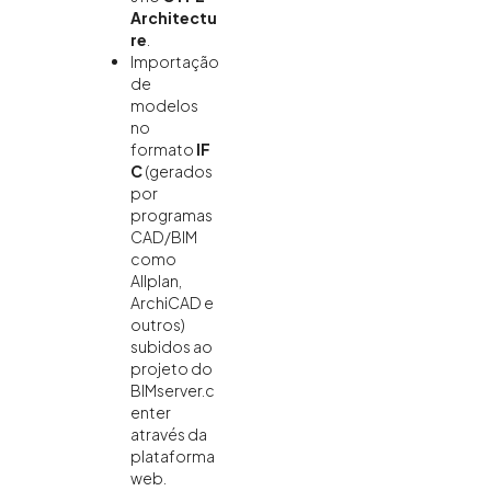
Architectu
re
.
Importação
de
modelos
no
formato
IF
C
(gerados
por
programas
CAD/BIM
como
Allplan,
ArchiCAD e
outros)
subidos ao
projeto do
BIMserver.c
enter
através da
plataforma
web.