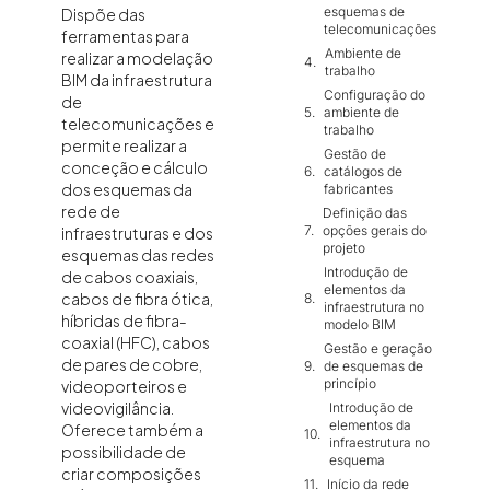
esquemas de
Dispõe das
telecomunicações
ferramentas para
Ambiente de
realizar a modelação
trabalho
BIM da infraestrutura
Configuração do
de
ambiente de
telecomunicações e
trabalho
permite realizar a
Gestão de
conceção e cálculo
catálogos de
dos esquemas da
fabricantes
rede de
Definição das
opções gerais do
infraestruturas e dos
projeto
esquemas das redes
Introdução de
de cabos coaxiais,
elementos da
cabos de fibra ótica,
infraestrutura no
híbridas de fibra-
modelo BIM
coaxial (HFC), cabos
Gestão e geração
de pares de cobre,
de esquemas de
princípio
videoporteiros e
videovigilância.
Introdução de
elementos da
Oferece também a
infraestrutura no
possibilidade de
esquema
criar composições
Início da rede