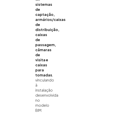
sistemas
de
captação,
armários/caixas
de
distribuição,
caixas
de
passagem,
câmaras
de
visita e
caixas
para
tomadas
,
vinculando
à
instalação
desenvolvida
no
modelo
BIM.