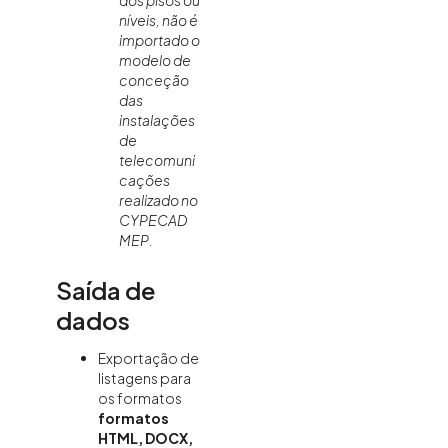
níveis, não é
importado o
modelo de
conceção
das
instalações
de
telecomuni
cações
realizado no
CYPECAD
MEP
.
Saída de
dados
Exportação de
listagens para
os formatos
formatos
HTML, DOCX,