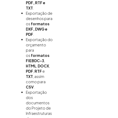
PDF, RTF e
TXT
.
Exportação de
desenhos para
os
formatos
DXF, DWG e
PDF
.
Exportação do
orçamento
para
os
formatos
FIEBDC-3
,
HTML
,
DOCX
,
PDF
,
RTF
e
TXT
, assim
como para
CSV
.
Exportação
dos
documentos
do Projeto de
Infraestruturas