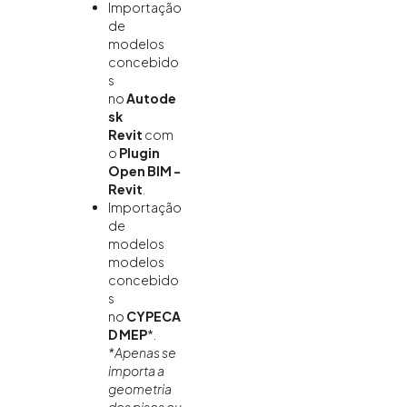
Importação
de
modelos
concebido
s
no
Autode
sk
Revit
com
o
Plugin
Open BIM -
Revit
.
Importação
de
modelos
modelos
concebido
s
no
CYPECA
D MEP
*.
*
Apenas se
importa a
geometria
dos pisos ou