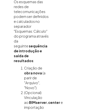
Os esquemas das
redes de
telecomunicações
podem ser definidos
e calculados no
separador
"Esquemas: Cálculo"
do programa através
da
seguinte
sequência
de introdução e
saída de
resultados
:
Criação de
obra nova
(a
parir de
"Arquivo",
"Novo").
(Opcional)
Vinculação
ao
BIMserver.center
e
importação