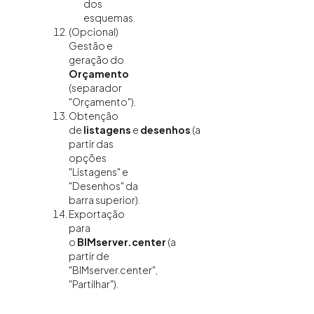
dos
esquemas.
(Opcional)
Gestão e
geração do
Orçamento
(separador
"Orçamento").
Obtenção
de
listagens
e
desenhos
(a
partir das
opções
"Listagens" e
"Desenhos" da
barra superior).
Exportação
para
o
BIMserver.center
(a
partir de
"BIMserver.center",
"Partilhar").