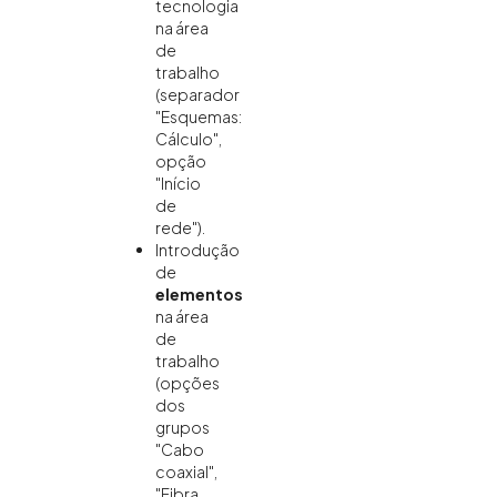
tecnologia
na área
de
trabalho
(separador
"Esquemas:
Cálculo",
opção
"Início
de
rede").
Introdução
de
elementos
na área
de
trabalho
(opções
dos
grupos
"Cabo
coaxial",
"Fibra