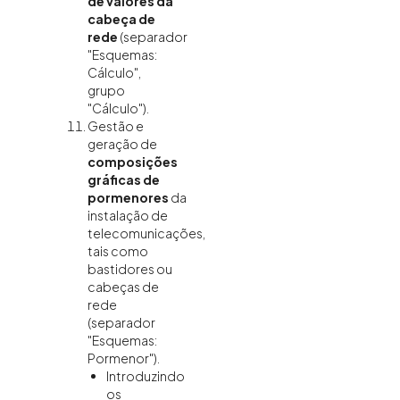
de valores da
cabeça de
rede
(separador
"Esquemas:
Cálculo",
grupo
"Cálculo").
Gestão e
geração de
composições
gráficas de
pormenores
da
instalação de
telecomunicações,
tais como
bastidores ou
cabeças de
rede
(separador
"Esquemas:
Pormenor").
Introduzindo
os