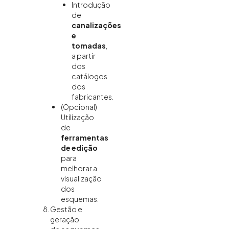
Introdução
de
canalizações
e
tomadas
,
a partir
dos
catálogos
dos
fabricantes.
(Opcional)
Utilização
de
ferramentas
de edição
para
melhorar a
visualização
dos
esquemas.
Gestão e
geração