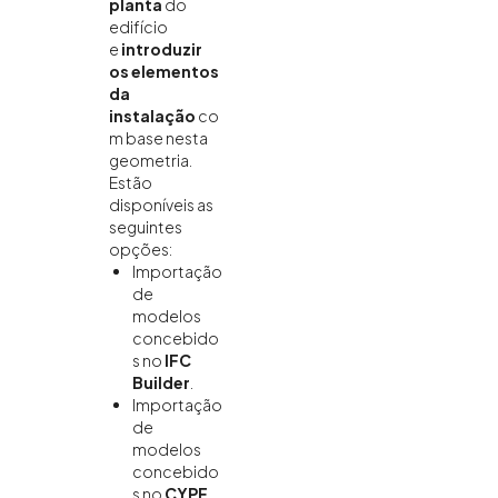
planta
do
edifício
e
introduzir
os elementos
da
instalação
co
m base nesta
geometria.
Estão
disponíveis as
seguintes
opções:
Importação
de
modelos
concebido
s no
IFC
Builder
.
Importação
de
modelos
concebido
s no
CYPE