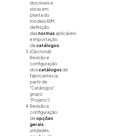
dos níveis e
vistas em
planta do
modelo BIM;
definição
das
normas
aplicáveis;
e importação
de
catálogos
.
(Opcional)
Revisão e
configuração
dos
catálogos
de
fabricantes (a
partir de
"Catálogos",
grupo
"Projeto").
Revisão e
configuração
de
opções
gerais
:
unidades,