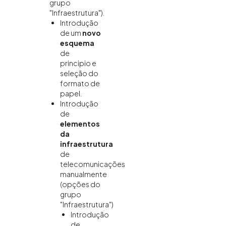
grupo
"Infraestrutura").
Introdução
de um
novo
esquema
de
principio e
seleção do
formato de
papel.
Introdução
de
elementos
da
infraestrutura
de
telecomunicações
manualmente
(opções do
grupo
"Infraestrutura")
Introdução
de