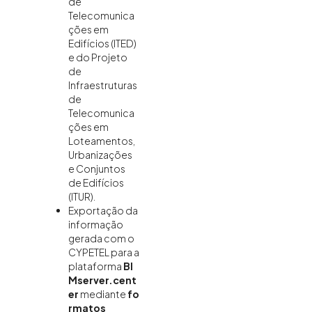
de
Telecomunica
ções em
Edifícios (ITED)
e do Projeto
de
Infraestruturas
de
Telecomunica
ções em
Loteamentos,
Urbanizações
e Conjuntos
de Edifícios
(ITUR).
Exportação da
informação
gerada com o
CYPETEL para a
plataforma
BI
Mserver.cent
er
mediante
fo
rmatos