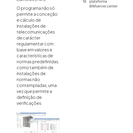
plataforma
BIMserver.center
O programa não só
permite a conceção
e cálculo de
instalações de
telecomunicações
de carácter
regulamentar com
base em valores e
características de
normas predefinidas,
como também de
instalações de
normas não
contempladas, uma
vez que permite a
definição de
verificações.