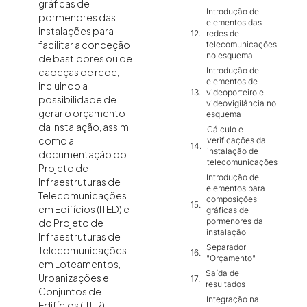
gráficas de
Introdução de
pormenores das
elementos das
instalações para
redes de
facilitar a conceção
telecomunicações
no esquema
de bastidores ou de
Introdução de
cabeças de rede,
elementos de
incluindo a
videoporteiro e
possibilidade de
videovigilância no
gerar o orçamento
esquema
da instalação, assim
Cálculo e
como a
verificações da
instalação de
documentação do
telecomunicações
Projeto de
Introdução de
Infraestruturas de
elementos para
Telecomunicações
composições
em Edifícios (ITED) e
gráficas de
pormenores da
do Projeto de
instalação
Infraestruturas de
Separador
Telecomunicações
"Orçamento"
em Loteamentos,
Saída de
Urbanizações e
resultados
Conjuntos de
Integração na
Edifícios (ITUR).