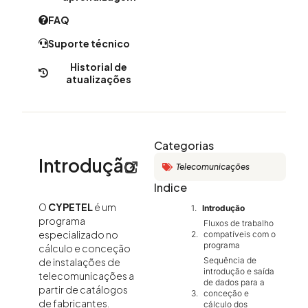
FAQ
Suporte técnico
Historial de
atualizações
Categorias
Introdução
Telecomunicações
Indice
O
CYPETEL
é um
Introdução
programa
Fluxos de trabalho
especializado no
compatíveis com o
programa
cálculo e conceção
Sequência de
de instalações de
introdução e saída
telecomunicações a
de dados para a
partir de catálogos
conceção e
de fabricantes.
cálculo dos