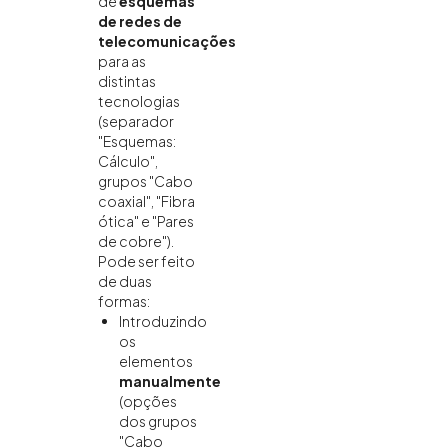
de
esquemas
de redes de
telecomunicações
para as
distintas
tecnologias
(separador
"Esquemas:
Cálculo",
grupos "Cabo
coaxial", "Fibra
ótica" e "Pares
de cobre").
Pode ser feito
de duas
formas:
Introduzindo
os
elementos
manualmente
(opções
dos grupos
"Cabo