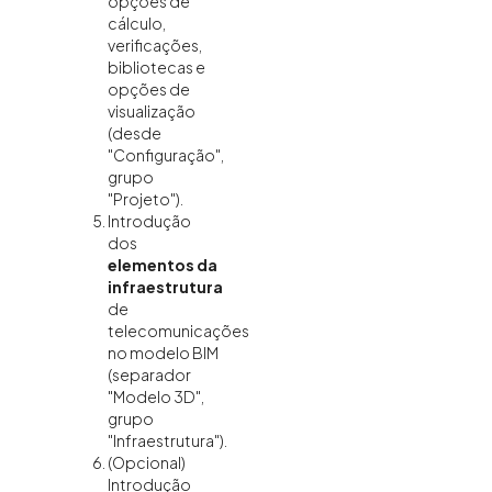
opções de
cálculo,
verificações,
bibliotecas e
opções de
visualização
(desde
"Configuração",
grupo
"Projeto").
Introdução
dos
elementos da
infraestrutura
de
telecomunicações
no modelo BIM
(separador
"Modelo 3D",
grupo
"Infraestrutura").
(Opcional)
Introdução