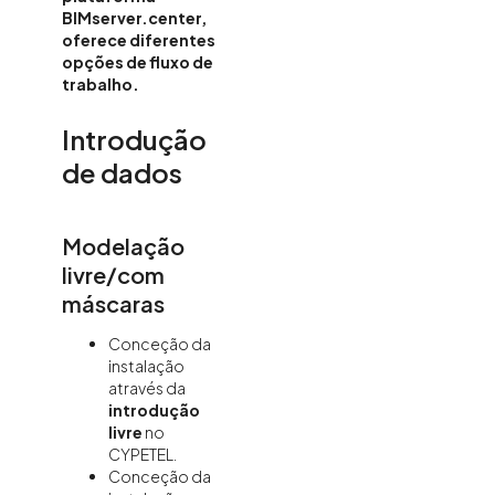
BIMserver.center,
oferece diferentes
opções de fluxo de
trabalho.
Introdução
de dados
Modelação
livre/com
máscaras
Conceção da
instalação
através da
introdução
livre
no
CYPETEL.
Conceção da