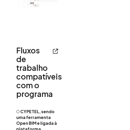
Fluxos
de
trabalho
compatíveis
com o
programa
O
CYPETEL, sendo
uma ferramenta
Open BIM e ligada à
plataforma