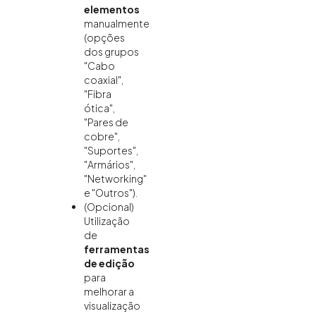
elementos
manualmente
(opções
dos grupos
"Cabo
coaxial",
"Fibra
ótica",
"Pares de
cobre",
"Suportes",
"Armários",
"Networking"
e "Outros").
(Opcional)
Utilização
de
ferramentas
de edição
para
melhorar a
visualização