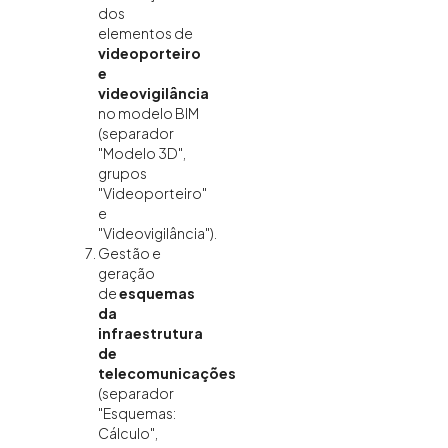
dos
elementos de
videoporteiro
e
videovigilância
no modelo BIM
(separador
"Modelo 3D",
grupos
"Videoporteiro"
e
"Videovigilância").
Gestão e
geração
de
esquemas
da
infraestrutura
de
telecomunicações
(separador
"Esquemas:
Cálculo",