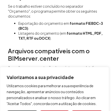
Se o trabalho estiver concluído no separador
"Orçamento", o programa permite obter os seguintes
documentos:
Exportação do orçamento em
formato FIEBDC-3
(BC3)
.
Listagens do orçamento (em
formato HTML, PDF,
TXT, RTF ou DOCX
).
Arquivos compatíveis com o
BIMserver.center
Ao realizar uma exportação do projeto para a plataforma
BIMserver.center, exporta-se automaticamente um
Valorizamos a sua privacidade
ficheiro em
formato IFC
e, opcionalmente, as listagens
de medição e verificações dos elementos do modelo
Utilizamos cookies para melhorar a sua experiência de
para a sua integração no projeto Open BIM, permitindo a
navegação, apresentar anúncios ou conteúdos
sua visualização:
personalizados e analisar o nosso tráfego. Ao clicar em
na plataforma online;
"Aceitar Todos", concorda com a utilização de cookies.
na aplicação BIMserver.center para iOS e Android.