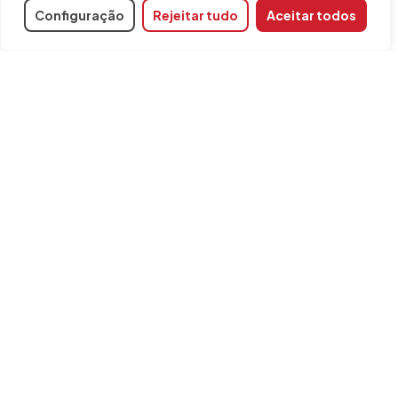
Configuração
Rejeitar tudo
Aceitar todos
Partilhar
Programas relacionados
CYPEFIRE
INFORMAÇÃO
Contacto
Aviso legal
Política de cookies
FAQ
Formulário de reclamação