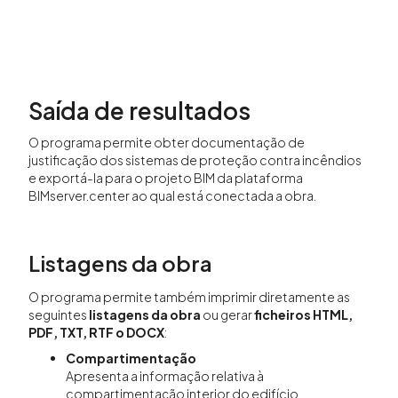
Saída de resultados
O programa permite obter documentação de
justificação dos sistemas de proteção contra incêndios
e exportá-la para o projeto BIM da plataforma
BIMserver.center ao qual está conectada a obra.
Listagens da obra
O programa permite também imprimir diretamente as
seguintes
listagens da obra
ou gerar
ficheiros HTML,
PDF, TXT, RTF o DOCX
:
Compartimentação
Apresenta a informação relativa à
compartimentação interior do edifício.