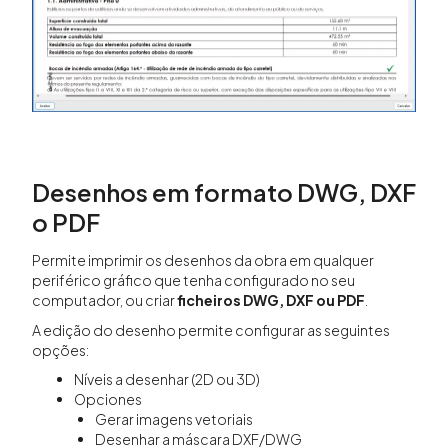
Desenhos em formato DWG, DXF
o PDF
Permite imprimir os desenhos da obra em qualquer
periférico gráfico que tenha configurado no seu
computador, ou criar
ficheiros DWG, DXF ou PDF
.
A edição do desenho permite configurar as seguintes
opções:
Níveis a desenhar (2D ou 3D)
Opciones
Gerar imagens vetoriais
Desenhar a máscara DXF/DWG