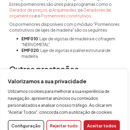
Estes pormenores são úteis para programas como o
Gerador de preços
, o
Arquimedes
, os
Geradores de
orçamentos
e o
Pormenores construtivos
.
Os pormenores disponíveis com o módulo "Pormenores
construtivos de lajes de madeira" são os seguintes:
EMF010
: Laje de vigotas de madeira e cofragem
"NERVOMETAL".
EMF020
: Laje de vigotas e painel estrutural de
madeira.
Outras prestações
Existem vários módulos sobre os quais pode obter
Valorizamos a sua privacidade
informação na página “
Pormenores construtivos
“.
Utilizamos cookies para melhorar a sua experiência de
navegação, apresentar anúncios ou conteúdos
personalizados e analisar o nosso tráfego. Ao clicar em
"Aceitar Todos", concorda com a utilização de cookies.
Partilhar
Configuração
Rejeitar tudo
Aceitar todos
Código do módulo