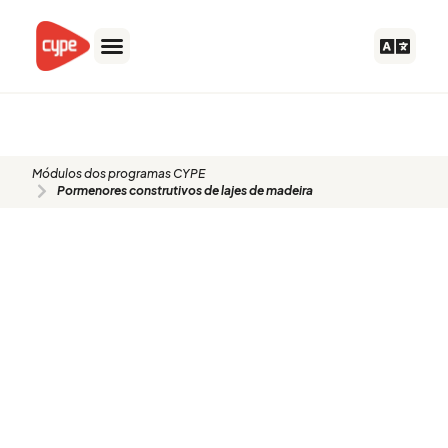
Skip
to
content
DMF
Módulos dos programas CYPE
Pormenores construtivos de lajes de madeira