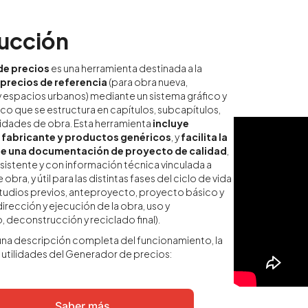
ucción
de precios
es una herramienta destinada a la
 precios
de referencia
(para obra nueva,
 y espacios urbanos) mediante un sistema gráfico y
co que se estructura en capítulos, subcapítulos,
idades de obra. Esta herramienta
incluye
 fabricante y productos genéricos
, y
facilita la
de una documentación de proyecto de calidad
,
istente y con información técnica vinculada a
bra, y útil para las distintas fases del ciclo de vida
estudios previos, anteproyecto, proyecto básico y
irección y ejecución de la obra, uso y
 deconstrucción y reciclado final).
una descripción completa del funcionamiento, la
s utilidades del Generador de precios:
Saber más