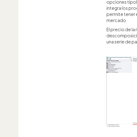
opciones tipol
integra los pr
permite tener 
mercado.
El precio de la
descomposició
una serie de p