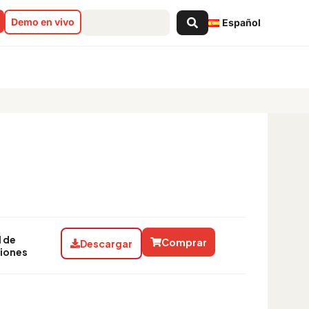
Search
Demo en vivo
Español
...
l de
Comprar
Descargar
ciones