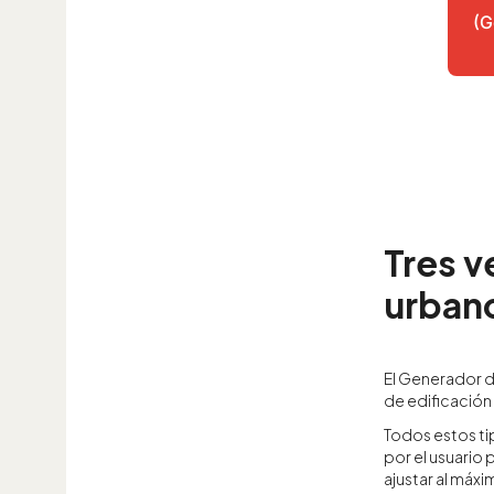
(G
Tres v
urban
El Generador d
de edificación
Todos estos ti
por el usuario
ajustar al máxi