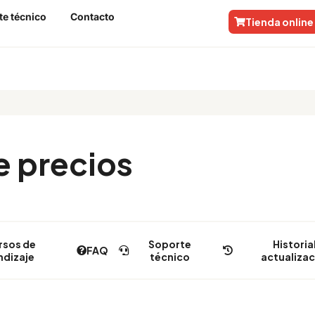
te técnico
Contacto
Tienda online
 precios
rsos de
Soporte
Historia
FAQ
ndizaje
técnico
actualiza