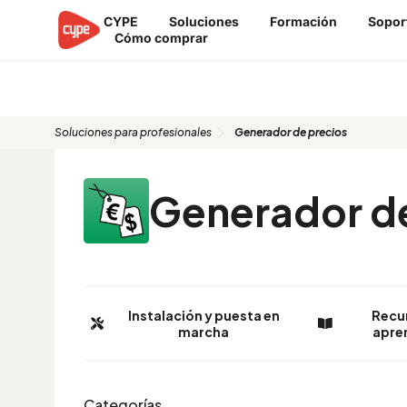
Ir
CYPE
Soluciones
Formación
Sopor
al
Cómo comprar
contenido
Generador de precios
Soluciones para profesionales
Generador de precios
Generador de
Instalación y puesta en
Recu
marcha
apre
Categorías