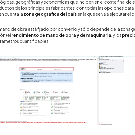
ógicas, geográficas y económicas que inciden en el coste final de
oductos de los principales fabricantes, con todas las opciones para
en cuenta la
zona geográfica del país
en la que se va a ejecutar e
 mano de obra está fijado por convenio y sólo depende de la zona ge
n (el
rendimiento de mano de obra y de maquinaria
, y los
preci
arámetros cuantificables.