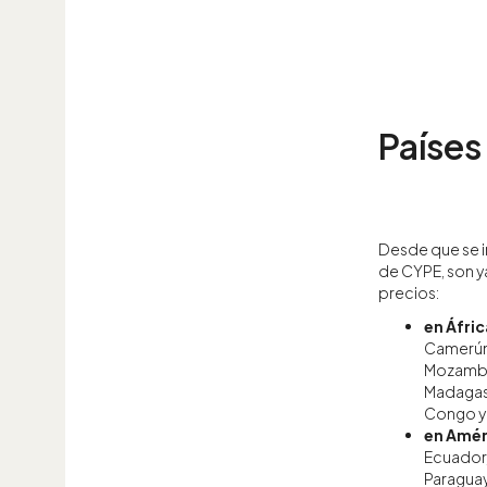
Países
Desde que se 
de CYPE, son y
precios:
en Áfric
Camerún,
Mozambiq
Madagasc
Congo y
en Amér
Ecuador,
Paraguay