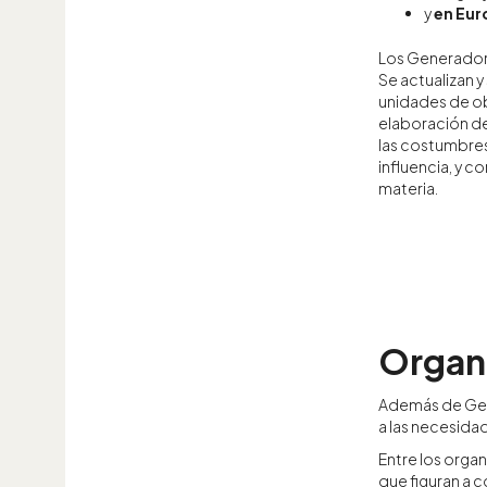
y
en Eur
Los Generador
Se actualizan 
unidades de ob
elaboración de
las costumbres
influencia, y 
materia.
Organi
Además de Gen
a las necesida
Entre los orga
que figuran a c