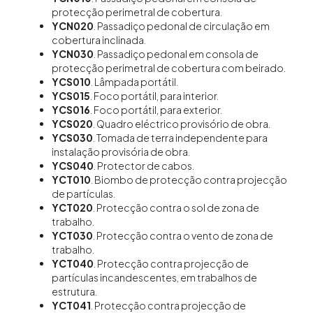
protecção perimetral de cobertura.
YCN020
. Passadiço pedonal de circulação em
cobertura inclinada.
YCN030
. Passadiço pedonal em consola de
protecção perimetral de cobertura com beirado.
YCS010
. Lâmpada portátil.
YCS015
. Foco portátil, para interior.
YCS016
. Foco portátil, para exterior.
YCS020
. Quadro eléctrico provisório de obra.
YCS030
. Tomada de terra independente para
instalação provisória de obra.
YCS040
. Protector de cabos.
YCT010
. Biombo de protecção contra projecção
de partículas.
YCT020
. Protecção contra o sol de zona de
trabalho.
YCT030
. Protecção contra o vento de zona de
trabalho.
YCT040
. Protecção contra projecção de
partículas incandescentes, em trabalhos de
estrutura.
YCT041
. Protecção contra projecção de