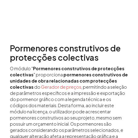
Pormenores construtivos de
protecções colectivas
O módulo "
Pormenores construtivos de protecções
colectivas
" proporciona
pormenores construtivos de
unidades de obra relacionadas com protecções
colectivas
do
Gerador de preços
, permitindo a seleção
de parâmetros específicos e a impressão e exportação
do pormenor gráfico com a legenda técnica e os
códigos dos materiais. Desta forma, ao incluir este
módulo na licença, o utilizador pode acrescentar
pormenores construtivos ao seu projeto, mesmo sem
possuir um orçamento inicial. Os pormenores são
gerados considerando os parâmetros selecionados, e
qualquer alteração afeta a representação gráfica e a