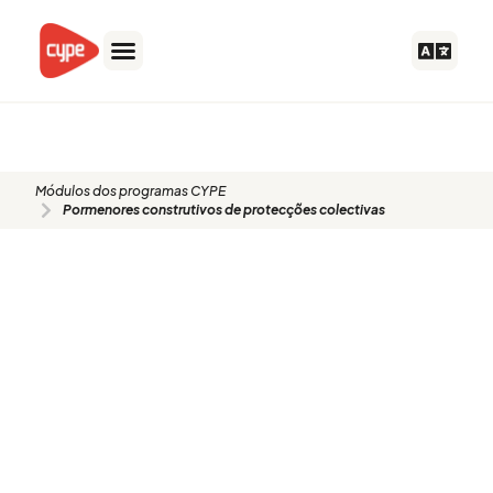
Skip
to
content
DPC
Módulos dos programas CYPE
Pormenores construtivos de protecções colectivas