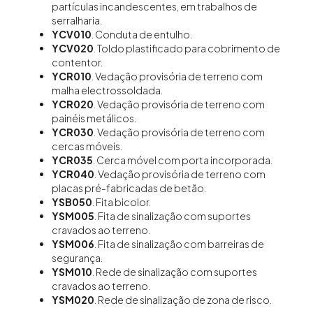
partículas incandescentes, em trabalhos de
serralharia.
YCV010
. Conduta de entulho.
YCV020
. Toldo plastificado para cobrimento de
contentor.
YCR010
. Vedação provisória de terreno com
malha electrossoldada.
YCR020
. Vedação provisória de terreno com
painéis metálicos.
YCR030
. Vedação provisória de terreno com
cercas móveis.
YCR035
. Cerca móvel com porta incorporada.
YCR040
. Vedação provisória de terreno com
placas pré-fabricadas de betão.
YSB050
. Fita bicolor.
YSM005
. Fita de sinalização com suportes
cravados ao terreno.
YSM006
. Fita de sinalização com barreiras de
segurança.
YSM010
. Rede de sinalização com suportes
cravados ao terreno.
YSM020
. Rede de sinalização de zona de risco.