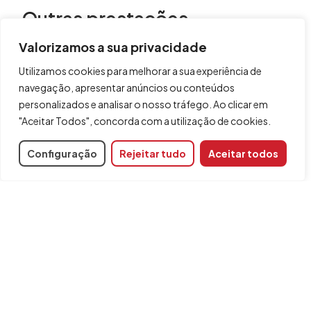
Outras prestações
Existem vários módulos sobre os quais pode obter
Valorizamos a sua privacidade
informação na página “
Pormenores construtivos
“.
Utilizamos cookies para melhorar a sua experiência de
navegação, apresentar anúncios ou conteúdos
personalizados e analisar o nosso tráfego. Ao clicar em
"Aceitar Todos", concorda com a utilização de cookies.
Partilhar
Configuração
Rejeitar tudo
Aceitar todos
Código do módulo
DPC
Programas relacionados
Arquimedes
Gerador de preços
Pormenores construtivos