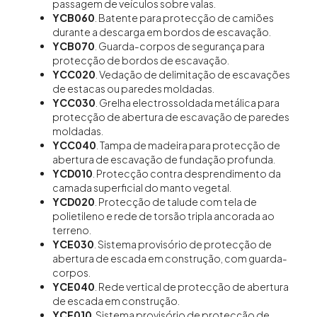
passagem de veículos sobre valas.
YCB060
. Batente para protecção de camiões
durante a descarga em bordos de escavação.
YCB070
. Guarda-corpos de segurança para
protecção de bordos de escavação.
YCC020
. Vedação de delimitação de escavações
de estacas ou paredes moldadas.
YCC030
. Grelha electrossoldada metálica para
protecção de abertura de escavação de paredes
moldadas.
YCC040
. Tampa de madeira para protecção de
abertura de escavação de fundação profunda.
YCD010
. Protecção contra desprendimento da
camada superficial do manto vegetal.
YCD020
. Protecção de talude com tela de
polietileno e rede de torsão tripla ancorada ao
terreno.
YCE030
. Sistema provisório de protecção de
abertura de escada em construção, com guarda-
corpos.
YCE040
. Rede vertical de protecção de abertura
de escada em construção.
YCF010
. Sistema provisório de protecção de