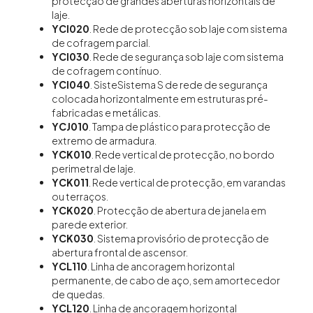
protecção de grandes aberturas horizontais de
laje.
YCI020
. Rede de protecção sob laje com sistema
de cofragem parcial.
YCI030
. Rede de segurança sob laje com sistema
de cofragem contínuo.
YCI040
. SisteSistema S de rede de segurança
colocada horizontalmente em estruturas pré-
fabricadas e metálicas.
YCJ010
. Tampa de plástico para protecção de
extremo de armadura.
YCK010
. Rede vertical de protecção, no bordo
perimetral de laje.
YCK011
. Rede vertical de protecção, em varandas
ou terraços.
YCK020
. Protecção de abertura de janela em
parede exterior.
YCK030
. Sistema provisório de protecção de
abertura frontal de ascensor.
YCL110
. Linha de ancoragem horizontal
permanente, de cabo de aço, sem amortecedor
de quedas.
YCL120
. Linha de ancoragem horizontal