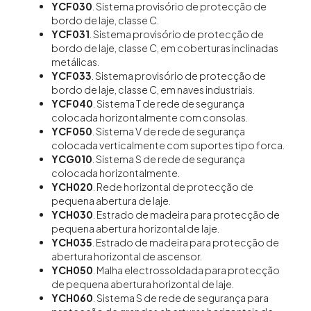
YCF030
. Sistema provisório de protecção de
bordo de laje, classe C.
YCF031
. Sistema provisório de protecção de
bordo de laje, classe C, em coberturas inclinadas
metálicas.
YCF033
. Sistema provisório de protecção de
bordo de laje, classe C, em naves industriais.
YCF040
. Sistema T de rede de segurança
colocada horizontalmente com consolas.
YCF050
. Sistema V de rede de segurança
colocada verticalmente com suportes tipo forca.
YCG010
. Sistema S de rede de segurança
colocada horizontalmente.
YCH020
. Rede horizontal de protecção de
pequena abertura de laje.
YCH030
. Estrado de madeira para protecção de
pequena abertura horizontal de laje.
YCH035
. Estrado de madeira para protecção de
abertura horizontal de ascensor.
YCH050
. Malha electrossoldada para protecção
de pequena abertura horizontal de laje.
YCH060
. Sistema S de rede de segurança para