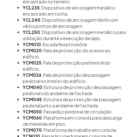
encastrado no terreno.
YCL235
. Dispositivo de ancoragem metálico
encastrado em rocha.
YCL240
. Dispositivo de ancoragem têxtil com
vários pontos de ancoragem.
YCL250
. Dispositivo de ancoragem metálico para
utilização durante a execução de lajes.
YCM010
. Escada fixa provisória.
YCM020
. Pala de protecção do acesso ao
edifício.
YCM025
. Pala de protecção perimetral do
edifício.
YCM026
. Pala de protecção de passagem
pedonal no interior do edifício.
YCM040
. Estrutura de protecção de passagem
pedonal sob andaime de fachada.
YCM045
. Estrutura de protecção de passagem
pedonal junto a andaime de fachada.
YCM050
. Passadiço pedonal de circulação.
YCM060
. Plataforma em consola para descarga
de materiais em piso.
YCM070
. Plataforma de trabalho em consola.
YCN010
. Passadiço pedonal em consola de