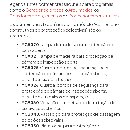
legenda. Estes pormenores são úteis para programas
como o
Gerador de preços
, o
Arquimedes
, os
Geradores de orçamentos
e o
Pormenores construtivos
.
Os pormenores disponíveis com o módulo "Pormenores
construtivos de protecções colectivas" são os
seguintes:
YCA020
. Tampa de madeira para protecção de
caixa aberta.
YCA021
. Tampa de madeira para protecção de
câmara de inspecção aberta.
YCA025
. Guarda-corpos de segurança para
protecção de câmara de inspecção aberta,
durante a sua construção.
YCA026
. Guarda-corpos de segurança para
protecção de câmara de inspecção aberta,
durante os trabalhos de inspecção.
YCB030
. Vedação perimetral de delimitação de
escavações abertas.
YCB040
. Passadiço para protecção de passagem
de peões sobre valas.
YCB050
. Plataforma para protecção de