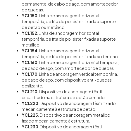
permanente, de cabo de aço, com amortecedor
de quedas.
YCL150
. Linha de ancoragem horizontal
temporária, de fita de poliéster, fixada a suporte
de betão ou metálico.
YCL152
. Linha de ancoragem horizontal
temporária, de fita de poliéster, fixada a suporte
metálico.
YCL154
. Linha de ancoragem horizontal
temporária, de fita de poliéster, fixada ao terreno.
YCL160
. Linha de ancoragem horizontal temporal,
de cabo de aço, com amortecedor de quedas.
YCL170
. Linha de ancoragem vertical temporária,
de cabo de aço, com dispositivo anti-quedas
deslizante.
YCL210
. Dispositivo de ancoragem têxtil
encastrado na estrutura de betão armado.
YCL220
. Dispositivo de ancoragem têxtil fixado
mecanicamente à estrutura de betão.
YCL225
. Dispositivo de ancoragem metálico
fixado mecanicamente à estrutura.
YCL230
. Dispositivo de ancoragem têxtil