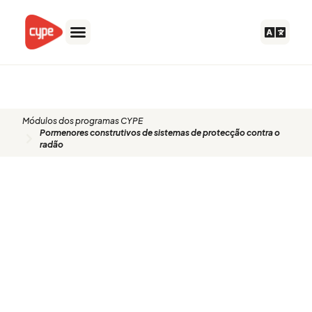
Skip
to
content
DPR
Módulos dos programas CYPE
Pormenores construtivos de sistemas de protecção contra o
radão