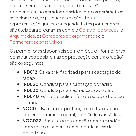
mesmo sem possuir um orçamento inicial. Os
pormenores são gerados considerando os parâmetros
selecionados, e qualquer alteração afeta a
representação gráfica e a legenda. Estes pormenores
são úteis para programas como o
Gerador de preços
, o
Arquimedes
, os
Geradores de orçamentos
e o
Pormenores construtivos
.
Os pormenores disponíveis com o módulo "Pormenores
construtivos de sistemas de protecção contra o radão"
são os seguintes:
IND012
. Caixa pré-fabricada para a captação do
radão.
IND020
. Conduta para a captação do radão.
IND030
. Conduta para a extracção do radão.
IND040
. Extractor eólico híbrido para a extracção
do radão.
NOC011
. Barreira de protecção contra o radão
sob ensoleiramento geral, com lâminas asfálticas.
NOC027.
Barreira de protecção contra o radão
sobre ensoleiramento geral, com lâminas de
polietileno.