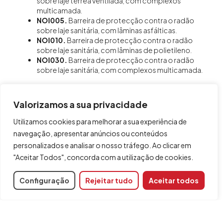
sobre laje térrea ventilada, com complexos
multicamada.
NOI005.
Barreira de protecção contra o radão
sobre laje sanitária, com lâminas asfálticas.
NOI010.
Barreira de protecção contra o radão
sobre laje sanitária, com lâminas de polietileno.
NOI030.
Barreira de protecção contra o radão
sobre laje sanitária, com complexos multicamada.
Outras prestações
Valorizamos a sua privacidade
Existem vários módulos sobre os quais pode obter
informação na página “
Pormenores construtivos
“.
Utilizamos cookies para melhorar a sua experiência de
navegação, apresentar anúncios ou conteúdos
personalizados e analisar o nosso tráfego. Ao clicar em
"Aceitar Todos", concorda com a utilização de cookies.
Partilhar
Configuração
Rejeitar tudo
Aceitar todos
Código do módulo
DPR