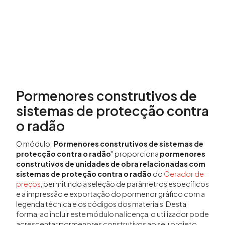
Pormenores construtivos de
sistemas de protecção contra
o radão
O módulo "
Pormenores construtivos de sistemas de
protecção contra o radão
" proporciona
pormenores
construtivos de unidades de obra relacionadas com
sistemas de proteção contra o radão
do
Gerador de
preços
, permitindo a seleção de parâmetros específicos
e a impressão e exportação do pormenor gráfico com a
legenda técnica e os códigos dos materiais. Desta
forma, ao incluir este módulo na licença, o utilizador pode
acrescentar pormenores construtivos ao seu projeto,