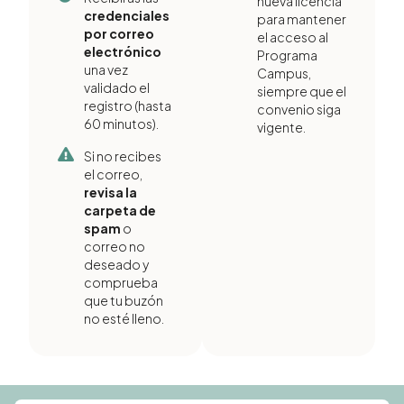
nueva licencia
credenciales
para mantener
por correo
el acceso al
electrónico
Programa
una vez
Campus,
validado el
siempre que el
registro (hasta
convenio siga
60 minutos).
vigente.
Si no recibes
el correo,
revisa la
carpeta de
spam
o
correo no
deseado y
comprueba
que tu buzón
no esté lleno.