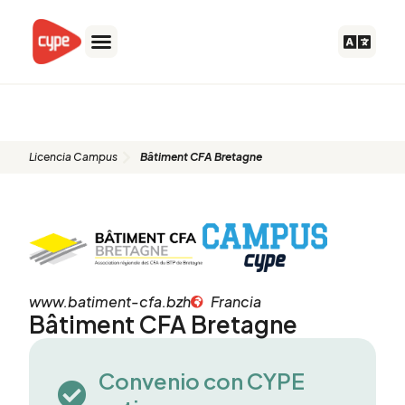
Ir
al
contenido
Bâtiment CFA Bretagne
Licencia Campus
Bâtiment CFA Bretagne
www.batiment-cfa.bzh
Francia
Bâtiment CFA Bretagne
Convenio con CYPE