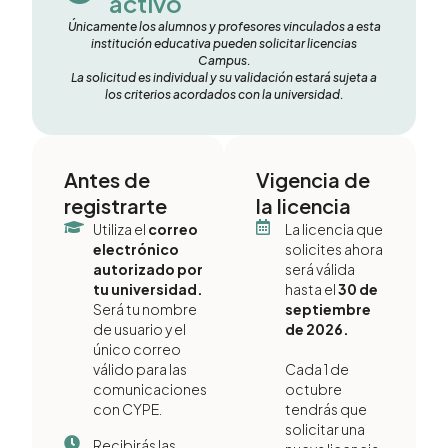
activo
Únicamente los alumnos y profesores vinculados a esta
institución educativa pueden solicitar licencias
Campus.
La solicitud es individual y su validación estará sujeta a
los criterios acordados con la universidad.
Antes de
Vigencia de
registrarte
la licencia
Utiliza el
correo
La licencia que
electrónico
solicites ahora
autorizado por
será válida
tu universidad.
hasta el
30 de
Será tu nombre
septiembre
de usuario y el
de 2026.
único correo
válido para las
Cada 1 de
comunicaciones
octubre
con CYPE.
tendrás que
solicitar una
Recibirás las