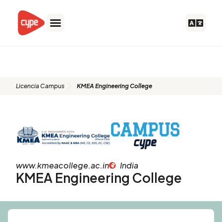
Ir
al
contenido
KMEA Engineering College
Licencia Campus
KMEA Engineering College
www.kmeacollege.ac.in
India
KMEA Engineering College