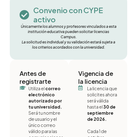
Convenio con CYPE
activo
Únicamente los alumnos y profesores vinculados a esta
institución educativa pueden solicitar licencias
Campus.
La solicitud es individual y su validación estará sujeta a
los criterios acordados con la universidad.
Antes de
Vigencia de
registrarte
la licencia
Utiliza el
correo
La licencia que
electrónico
solicites ahora
autorizado por
será válida
tu universidad.
hasta el
30 de
Será tu nombre
septiembre
de usuario y el
de 2026.
único correo
válido para las
Cada 1 de