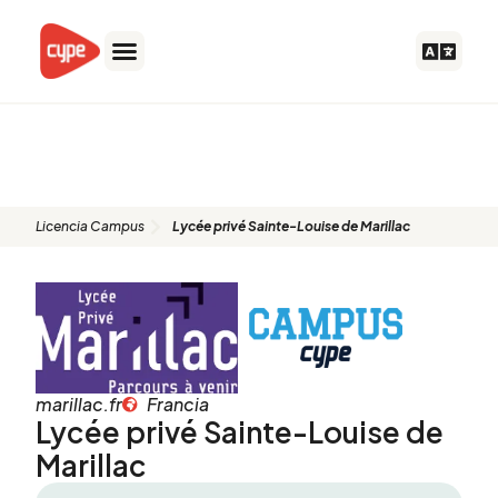
Ir
al
contenido
Lycée privé Sainte-Louise de
Marillac
Licencia Campus
Lycée privé Sainte-Louise de Marillac
marillac.fr
Francia
Lycée privé Sainte-Louise de
Marillac