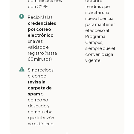
comunicaciones
octubre
con CYPE.
tendrás que
solicitar una
Recibirás las
nueva licencia
credenciales
para mantener
por correo
el acceso al
electrónico
Programa
una vez
Campus,
validado el
siempre que el
registro (hasta
convenio siga
60 minutos).
vigente.
Si no recibes
el correo,
revisa la
carpeta de
spam
o
correo no
deseado y
comprueba
que tu buzón
no esté lleno.