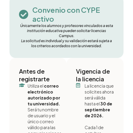
Convenio con CYPE
activo
Únicamente los alumnos y profesores vinculados a esta
institución educativa pueden solicitar licencias
Campus.
La solicitud es individual y su validación estará sujeta a
los criterios acordados con la universidad.
Antes de
Vigencia de
registrarte
la licencia
Utiliza el
correo
La licencia que
electrónico
solicites ahora
autorizado por
será válida
tu universidad.
hasta el
30 de
Será tu nombre
septiembre
de usuario y el
de 2026.
único correo
válido para las
Cada 1 de