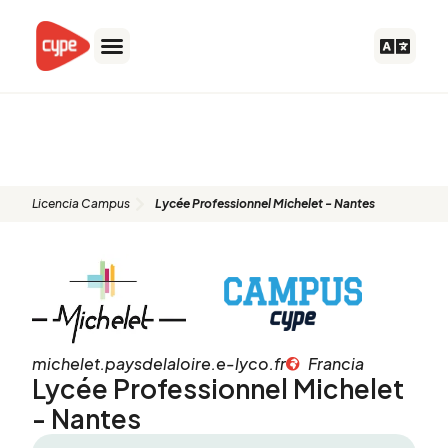
Ir
al
contenido
Lycée Professionnel Michelet -
Nantes
Licencia Campus
Lycée Professionnel Michelet - Nantes
michelet.paysdelaloire.e-lyco.fr
Francia
Lycée Professionnel Michelet
- Nantes