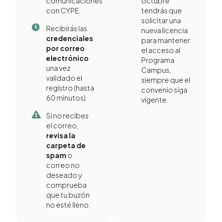
comunicaciones
octubre
con CYPE.
tendrás que
solicitar una
Recibirás las
nueva licencia
credenciales
para mantener
por correo
el acceso al
electrónico
Programa
una vez
Campus,
validado el
siempre que el
registro (hasta
convenio siga
60 minutos).
vigente.
Si no recibes
el correo,
revisa la
carpeta de
spam
o
correo no
deseado y
comprueba
que tu buzón
no esté lleno.