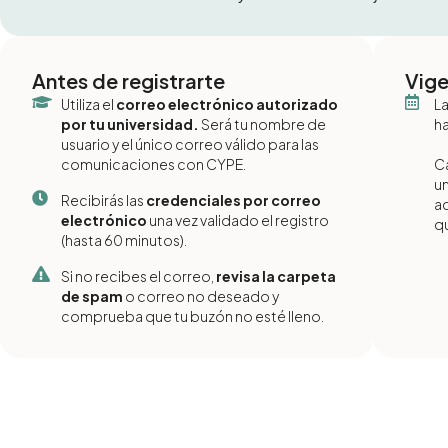
Antes de registrarte
Vige
Utiliza el
correo electrónico autorizado
La
por tu universidad.
Será tu nombre de
ha
usuario y el único correo válido para las
comunicaciones con CYPE.
Ca
un
Recibirás las
credenciales por correo
a
electrónico
una vez validado el registro
qu
(hasta 60 minutos).
Si no recibes el correo,
revisa la carpeta
de spam
o correo no deseado y
comprueba que tu buzón no esté lleno.