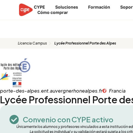
Ir
CYPE
Soluciones
Formación
Sopor
al
Cómo comprar
contenido
Lycée Professionnel Porte des A
Licencia Campus
Lycée Professionnel Porte des Alpes
porte-des-alpes.ent.auvergnerhonealpes.fr
Francia
Lycée Professionnel Porte de
Convenio con CYPE activo
Únicamente los alumnos y profesores vinculados a esta institución e
La solicitud es individual y su validación estará sujeta a los c