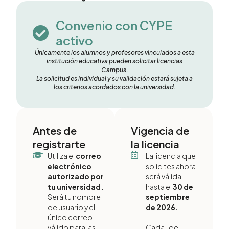
Convenio con CYPE
activo
Únicamente los alumnos y profesores vinculados a esta
institución educativa pueden solicitar licencias
Campus.
La solicitud es individual y su validación estará sujeta a
los criterios acordados con la universidad.
Antes de
Vigencia de
registrarte
la licencia
Utiliza el
correo
La licencia que
electrónico
solicites ahora
autorizado por
será válida
tu universidad.
hasta el
30 de
Será tu nombre
septiembre
de usuario y el
de 2026.
único correo
válido para las
Cada 1 de