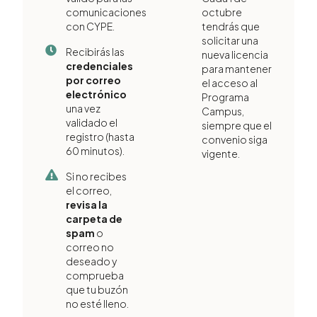
comunicaciones
octubre
con CYPE.
tendrás que
solicitar una
Recibirás las
nueva licencia
credenciales
para mantener
por correo
el acceso al
electrónico
Programa
una vez
Campus,
validado el
siempre que el
registro (hasta
convenio siga
60 minutos).
vigente.
Si no recibes
el correo,
revisa la
carpeta de
spam
o
correo no
deseado y
comprueba
que tu buzón
no esté lleno.